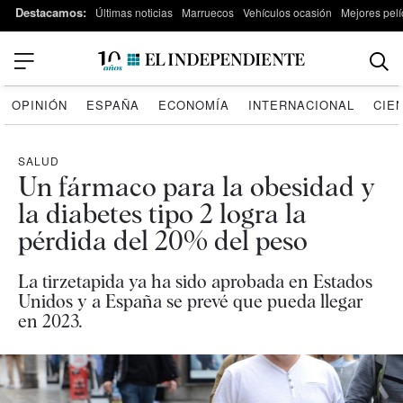
Destacamos:
Últimas noticias
Marruecos
Vehículos ocasión
Mejores pelí
OPINIÓN
ESPAÑA
ECONOMÍA
INTERNACIONAL
CIE
SALUD
Un fármaco para la obesidad y
la diabetes tipo 2 logra la
pérdida del 20% del peso
La tirzetapida ya ha sido aprobada en Estados
Unidos y a España se prevé que pueda llegar
en 2023.