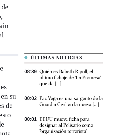
 de
,
ain
al
ÚLTIMAS NOTICIAS
de
Quién es Babeth Ripoll, el
08:39
último fichaje de 'La Promesa'
que da [...]
 es
 en su
Paz Vega es una sargento de la
00:02
es de
Guardia Civil en la nueva [...]
esto
EEUU mueve ficha para
00:01
de
designar al Polisario como
"organización terrorista"
unta