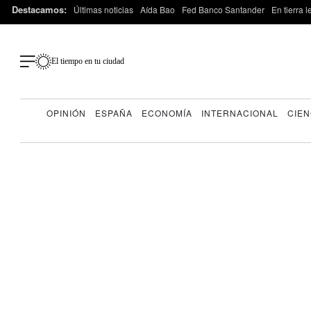
Destacamos:
Últimas noticias
Aída Bao
Fed Banco Santander
En tierra 
El tiempo en tu ciudad
OPINIÓN
ESPAÑA
ECONOMÍA
INTERNACIONAL
CIEN