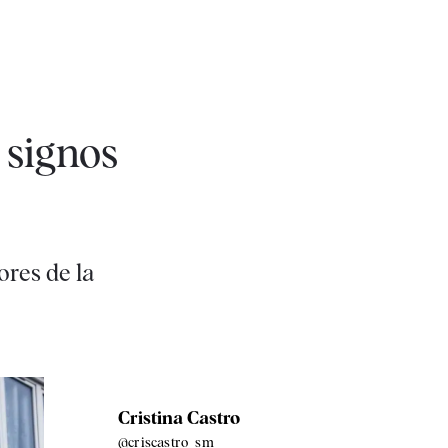
 signos
res de la
Cristina Castro
@criscastro_sm