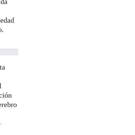
ida
iedad
o.
ta
l
ción
erebro
e