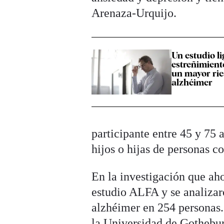
Arenaza-Urquijo.
Un estudio l
estreñimient
un mayor rie
alzhéimer
participante entre 45 y 75 
hijos o hijas de personas c
En la investigación que aho
estudio ALFA y se analiza
alzhéimer en 254 personas.
la Universidad de Gothebu