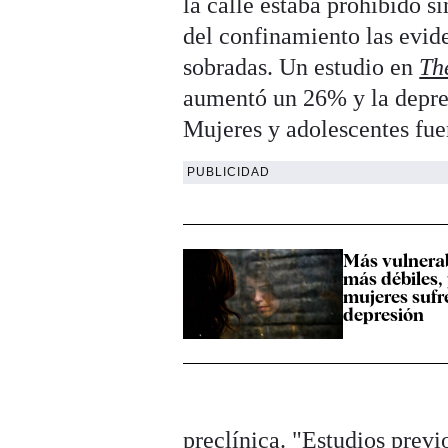
la calle estaba prohibido s
del confinamiento las evid
sobradas. Un estudio en
Th
aumentó un 26% y la depre
Mujeres y adolescentes fue
PUBLICIDAD
Más vulnerab
más débiles,
mujeres suf
depresión
preclínica. "Estudios previ