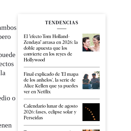
TENDENCIAS
 ambos
pero
El "efecto Tom Holland-
Zendaya" arrasa en 2026: la
doble apuesta que los
 puede
convierte en los reyes de
Hollywood
ectos
 la
Final explicado de 'El mapa
de los anhelos', la serie de
Alice Kellen que ya puedes
ver en Netflix
edio o
Calendario lunar de agosto
2026: fases, eclipse solar y
Perseidas
ienen