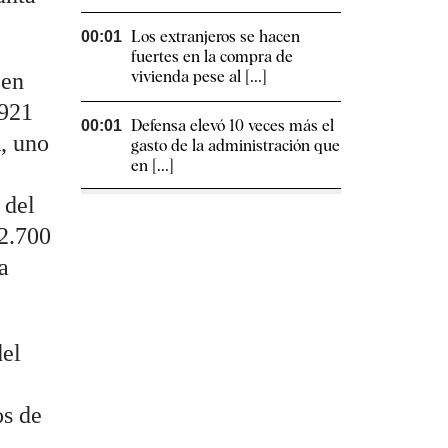
Los extranjeros se hacen
00:01
fuertes en la compra de
vivienda pese al [...]
 en
 921
Defensa elevó 10 veces más el
00:01
, uno
gasto de la administración que
en [...]
 del
2.700
a
del
os de