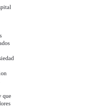
pital
s
tados
siedad
S
ion
a
y que
dores