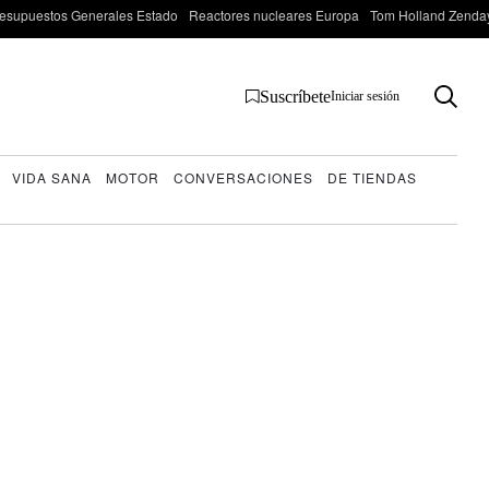
esupuestos Generales Estado
Reactores nucleares Europa
Tom Holland Zenda
Suscríbete
Iniciar sesión
VIDA SANA
MOTOR
CONVERSACIONES
DE TIENDAS