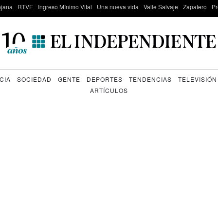
lejana
RTVE
Ingreso Mínimo Vital
Una nueva vida
Valle Salvaje
Zapatero
Pr
CIA
SOCIEDAD
GENTE
DEPORTES
TENDENCIAS
TELEVISIÓN
ARTÍCULOS