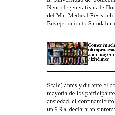
Neurodegenerativas de Hon
del Mar Medical Research I
Envejecimiento Saludable 
Comer much
ultraprocesa
a un mayor r
alzhéimer
Scale) antes y durante el c
mayoría de los participante
ansiedad, el confinamiento
un 9,9% declararan síntoma