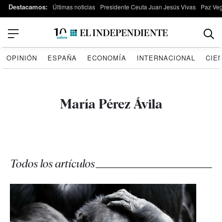
Destacamos:
Últimas noticias
Presidente Ceuta Juan Jesús Vivas
Paz Ve
OPINIÓN
ESPAÑA
ECONOMÍA
INTERNACIONAL
CIE
María Pérez Ávila
Todos los artículos