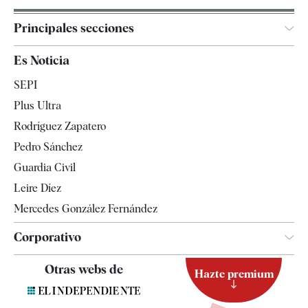
Principales secciones
España
Es Noticia
Economía
SEPI
Internacional
Plus Ultra
Gente
Rodríguez Zapatero
Televisión
Pedro Sánchez
Tendencias
Guardia Civil
Leire Díez
Mercedes González Fernández
Corporativo
Contacto
Otras webs de
Hazte premium
Suscripción
Newsletter