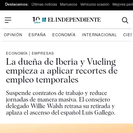
Destacamos:
Últimas noticias
Marruecos
Vehículos ocasión
Mejores pelí
OPINIÓN
ESPAÑA
ECONOMÍA
INTERNACIONAL
CIE
ECONOMÍA
|
EMPRESAS
La dueña de Iberia y Vueling
empieza a aplicar recortes de
empleo temporales
Suspende contratos de trabajo y reduce
jornadas de manera masiva. El consejero
delegado Willie Walsh retrasa su retirada y
aplaza el ascenso del español Luis Gallego.