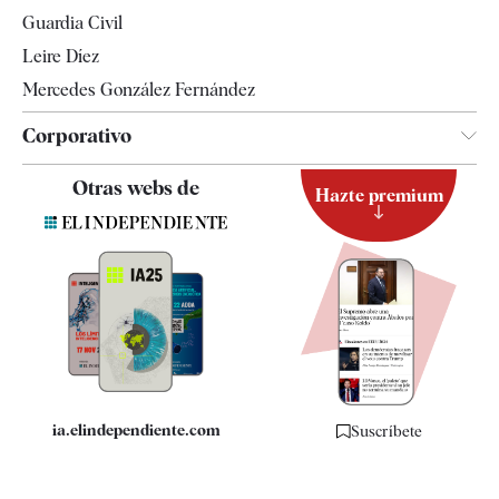
Tendencias
Guardia Civil
Leire Díez
Mercedes González Fernández
Corporativo
Contacto
Otras webs de
Hazte premium
Suscripción
Newsletter
Apps
Quiénes somos
Especificaciones
ia.elindependiente.com
Suscríbete