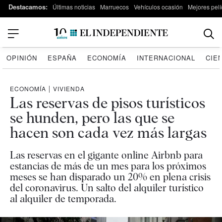
Destacamos:
Últimas noticias
Marruecos
Vehículos ocasión
Mejores pelí
OPINIÓN
ESPAÑA
ECONOMÍA
INTERNACIONAL
CIE
ECONOMÍA
|
VIVIENDA
Las reservas de pisos turísticos
se hunden, pero las que se
hacen son cada vez más largas
Las reservas en el gigante online Airbnb para
estancias de más de un mes para los próximos
meses se han disparado un 20% en plena crisis
del coronavirus. Un salto del alquiler turístico
al alquiler de temporada.