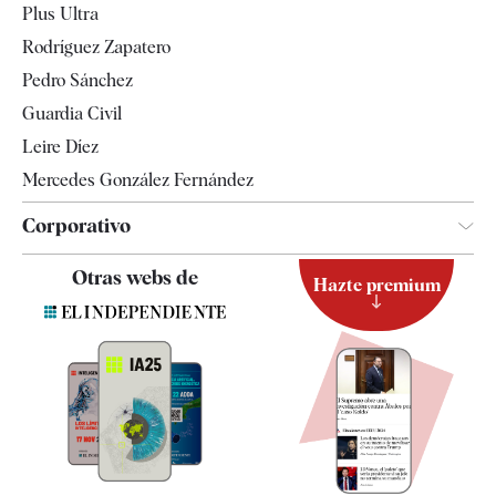
Plus Ultra
Gente
Rodríguez Zapatero
Televisión
Pedro Sánchez
Tendencias
Guardia Civil
Leire Díez
Mercedes González Fernández
Corporativo
Contacto
Otras webs de
Hazte premium
Suscripción
Newsletter
Apps
Quiénes somos
Especificaciones