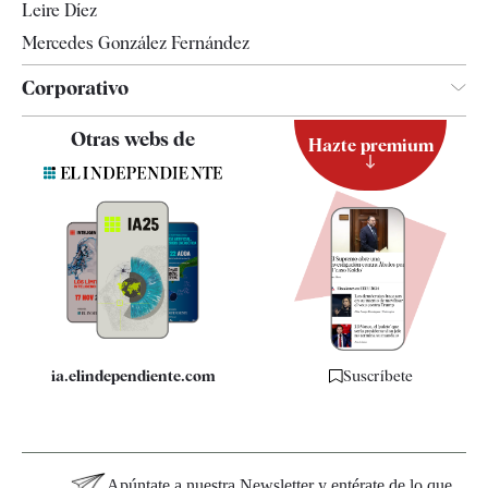
Leire Díez
Mercedes González Fernández
Corporativo
Contacto
Otras webs de
Hazte premium
Suscripción
Newsletter
Apps
Quiénes somos
Especificaciones
ia.elindependiente.com
Suscríbete
Apúntate a nuestra Newsletter y entérate de lo que