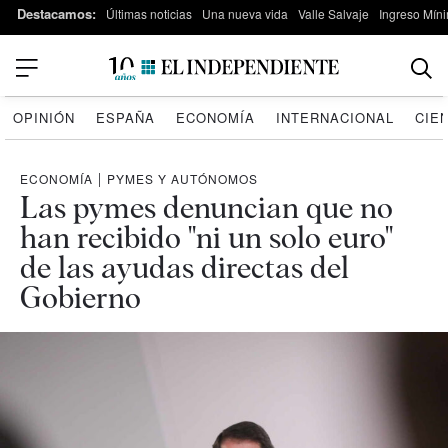
Destacamos:
Últimas noticias
Una nueva vida
Valle Salvaje
Ingreso Míni
OPINIÓN
ESPAÑA
ECONOMÍA
INTERNACIONAL
CIE
ECONOMÍA
|
PYMES Y AUTÓNOMOS
Las pymes denuncian que no
han recibido "ni un solo euro"
de las ayudas directas del
Gobierno