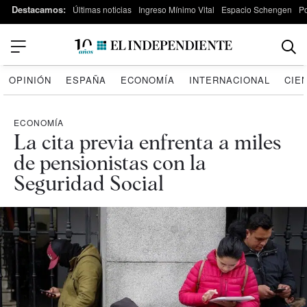
Destacamos:
Últimas noticias
Ingreso Mínimo Vital
Espacio Schengen
P
OPINIÓN
ESPAÑA
ECONOMÍA
INTERNACIONAL
CIE
ECONOMÍA
La cita previa enfrenta a miles
de pensionistas con la
Seguridad Social