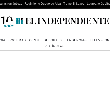
culas románticas
Regimiento Duque de Alba
Trump El Sayed
Laureano Oubiña
CIA
SOCIEDAD
GENTE
DEPORTES
TENDENCIAS
TELEVISIÓN
ARTÍCULOS