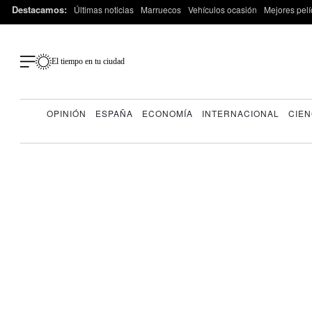
Destacamos:
Últimas noticias
Marruecos
Vehículos ocasión
Mejores pelí
El tiempo en tu ciudad
OPINIÓN
ESPAÑA
ECONOMÍA
INTERNACIONAL
CIEN