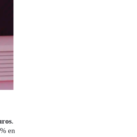
uros
.
1% en