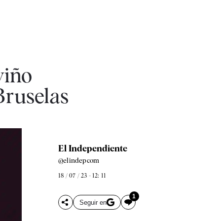
viño
Bruselas
El Independiente
@elindepcom
18 / 07 / 23 - 12: 11
1
Seguir en