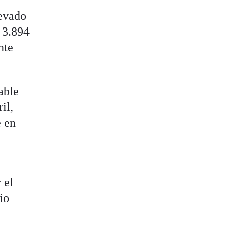
levado
s 3.894
nte
able
il,
e en
 el
io