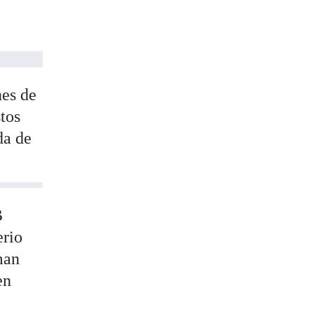
nes de
tos
da de
B
erio
man
en