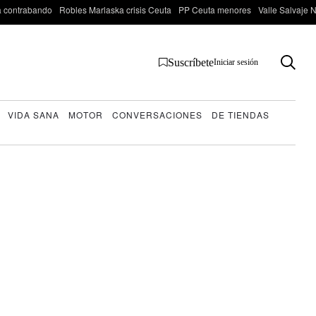
 contrabando
Robles Marlaska crisis Ceuta
PP Ceuta menores
Valle Salvaje N
Suscríbete
Iniciar sesión
VIDA SANA
MOTOR
CONVERSACIONES
DE TIENDAS