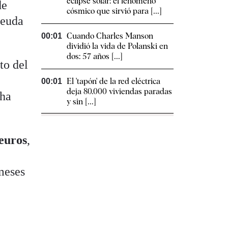
eclipse solar: el fenómeno
de
cósmico que sirvió para [...]
deuda
Cuando Charles Manson
00:01
dividió la vida de Polanski en
dos: 57 años [...]
to del
El 'tapón' de la red eléctrica
00:01
deja 80.000 viviendas paradas
 ha
y sin [...]
 euros
,
meses