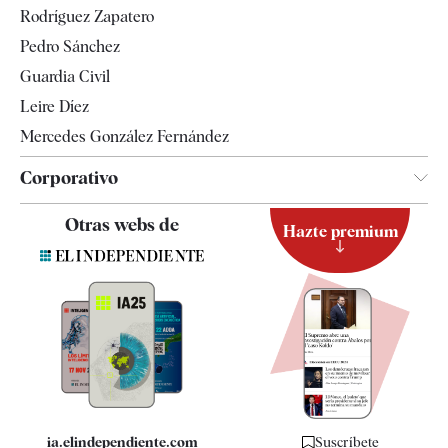
Rodríguez Zapatero
Televisión
Pedro Sánchez
Tendencias
Guardia Civil
Leire Díez
Mercedes González Fernández
Corporativo
Contacto
Otras webs de
Hazte premium
Suscripción
Newsletter
Apps
Quiénes somos
Especificaciones
ia.elindependiente.com
Suscríbete