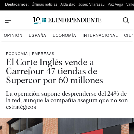
Destacamos:
Últimas noticias
Aída Bao
Josep Vilarasau
Paz Vega
Vall
OPINIÓN
ESPAÑA
ECONOMÍA
INTERNACIONAL
CIE
ECONOMÍA
|
EMPRESAS
El Corte Inglés vende a
Carrefour 47 tiendas de
Supercor por 60 millones
La operación supone desprenderse del 24% de
la red, aunque la compañía asegura que no son
estratégicos