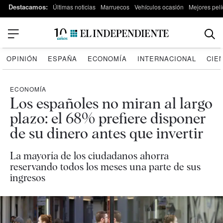
Destacamos:
Últimas noticias
Marruecos
Vehículos ocasión
Mejores pelí
OPINIÓN
ESPAÑA
ECONOMÍA
INTERNACIONAL
CIE
ECONOMÍA
Los españoles no miran al largo
plazo: el 68% prefiere disponer
de su dinero antes que invertir
La mayoría de los ciudadanos ahorra
reservando todos los meses una parte de sus
ingresos