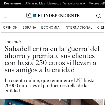
Destacamos:
Últimas noticias
Marruecos
Vehículos ocasión
Mejores pelí
OPINIÓN
ESPAÑA
ECONOMÍA
INTERNACIONAL
CIE
ECONOMÍA
Sabadell entra en la ‘guerra’ del
ahorro y premia a sus clientes
con hasta 250 euros si llevan a
sus amigos a la entidad
La cuenta online, que remunera el 2% hasta
20.000 euros, es el producto estrella de la
entidad