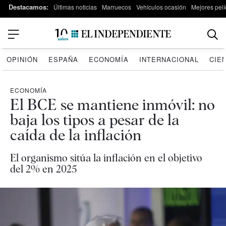
Destacamos:
Últimas noticias
Marruecos
Vehículos ocasión
Mejores pelí
OPINIÓN
ESPAÑA
ECONOMÍA
INTERNACIONAL
CIE
ECONOMÍA
El BCE se mantiene inmóvil: no
baja los tipos a pesar de la
caída de la inflación
El organismo sitúa la inflación en el objetivo
del 2% en 2025