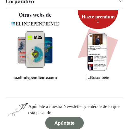
Corporativo
Contacto
Otras webs de
Hazte premium
Suscripción
Newsletter
Apps
Quiénes somos
Especificaciones
ia.elindependiente.com
Suscríbete
Apúntate a nuestra Newsletter y entérate de lo que
está pasando
Apúntate