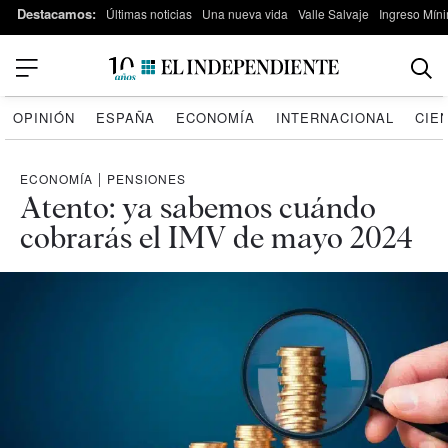
Destacamos:
Últimas noticias
Una nueva vida
Valle Salvaje
Ingreso Míni
OPINIÓN
ESPAÑA
ECONOMÍA
INTERNACIONAL
CIE
ECONOMÍA
|
PENSIONES
Atento: ya sabemos cuándo
cobrarás el IMV de mayo 2024