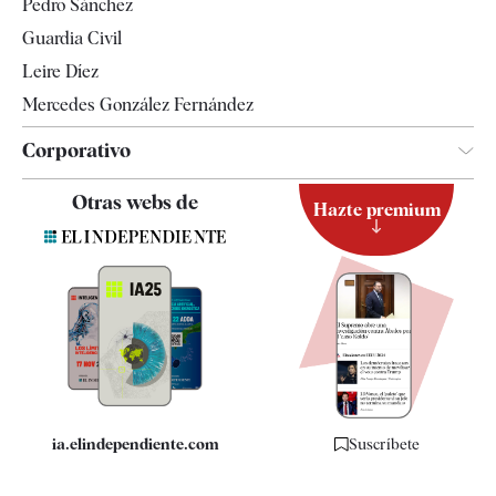
Pedro Sánchez
Tendencias
Guardia Civil
Leire Díez
Mercedes González Fernández
Corporativo
Contacto
Otras webs de
Hazte premium
Suscripción
Newsletter
Apps
Quiénes somos
Especificaciones
ia.elindependiente.com
Suscríbete