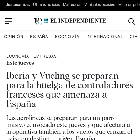
Destacamos:
Últimas noticias
Marruecos
Vehículos ocasión
Mejores pelí
OPINIÓN
ESPAÑA
ECONOMÍA
INTERNACIONAL
CIE
ECONOMÍA
|
EMPRESAS
Este jueves
Iberia y Vueling se preparan
para la huelga de controladores
franceses que amenaza a
España
Las aerolíneas se preparan para un paro
masivo convocado este jueves y que afectará a
la operativa también a los vuelos que cruzan el
país con destino u origen España