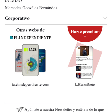
Leire Díez
Mercedes González Fernández
Corporativo
Contacto
Otras webs de
Hazte premium
Suscripción
Newsletter
Apps
Quiénes somos
Especificaciones
ia.elindependiente.com
Suscríbete
Apúntate a nuestra Newsletter y entérate de lo que