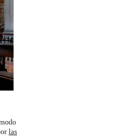
n modo
por
las