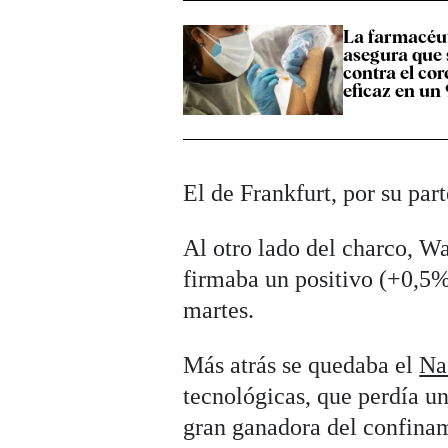
La farmacéut
asegura que
contra el co
eficaz en u
El de Frankfurt, por su pa
Al otro lado del charco, Wa
firmaba un positivo (+0,5%
martes.
Más atrás se quedaba el
Na
tecnológicas, que perdía 
gran ganadora del confina