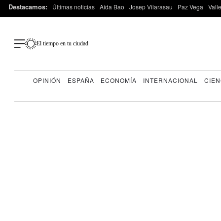
Destacamos:
Últimas noticias
Aída Bao
Josep Vilarasau
Paz Vega
Vall
El tiempo en tu ciudad
OPINIÓN
ESPAÑA
ECONOMÍA
INTERNACIONAL
CIEN