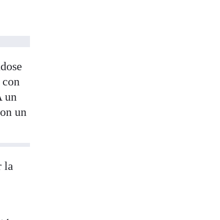
ndose
, con
A un
on un
 la