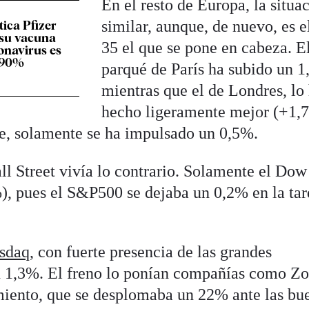
En el resto de Europa, la situa
similar, aunque, de nuevo, es e
ica Pfizer
 su vacuna
35 el que se pone en cabeza. E
ronavirus es
n 90%
parqué de París ha subido un 1
mientras que el de Londres, lo
hecho ligeramente mejor (+1,
rte, solamente se ha impulsado un 0,5%.
ll Street vivía lo contrario. Solamente el Dow
), pues el S&P500 se dejaba un 0,2% en la tar
sdaq
, con fuerte presencia de las grandes
un 1,3%. El freno lo ponían compañías como Z
miento, que se desplomaba un 22% ante las bu