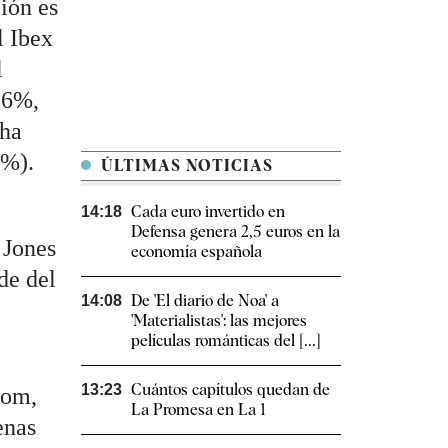
ción es
l Ibex
l
,6%,
 ha
7%).
ÚLTIMAS NOTICIAS
Cada euro invertido en
14:18
Defensa genera 2,5 euros en la
 Jones
economía española
de del
De 'El diario de Noa' a
14:08
'Materialistas': las mejores
películas románticas del [...]
Cuántos capítulos quedan de
13:23
oom,
La Promesa en La 1
enas