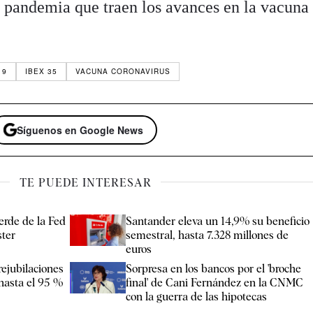
la pandemia que traen los avances en la vacuna
19
IBEX 35
VACUNA CORONAVIRUS
Síguenos en Google News
TE PUEDE INTERESAR
erde de la Fed
Santander eleva un 14,9% su beneficio
ter
semestral, hasta 7.328 millones de
euros
rejubilaciones
Sorpresa en los bancos por el 'broche
 hasta el 95 %
final' de Cani Fernández en la CNMC
con la guerra de las hipotecas