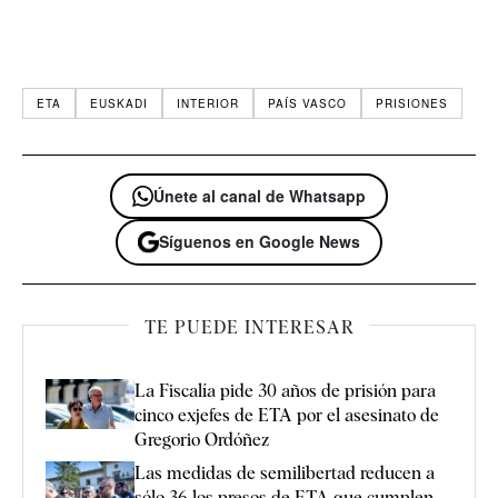
ETA
EUSKADI
INTERIOR
PAÍS VASCO
PRISIONES
Únete al canal de Whatsapp
Síguenos en Google News
TE PUEDE INTERESAR
La Fiscalía pide 30 años de prisión para
cinco exjefes de ETA por el asesinato de
Gregorio Ordóñez
Las medidas de semilibertad reducen a
sólo 36 los presos de ETA que cumplen