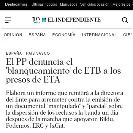
Destacamos:
Últimas noticias
Marruecos
Vehículos ocasión
Mejores pelí
OPINIÓN
ESPAÑA
ECONOMÍA
INTERNACIONAL
CIE
ESPAÑA
|
PAÍS VASCO
El PP denuncia el
'blanqueamiento' de ETB a los
presos de ETA
Elabora un informe que remitirá a la directora
del Ente para arremeter contra la emisión de
un documental "manipulado" y "parcial" sobre
la dispersión de los reclusos la banda un día
después de la marcha que apoyaron Bildu,
Podemos, ERC y JxCat.