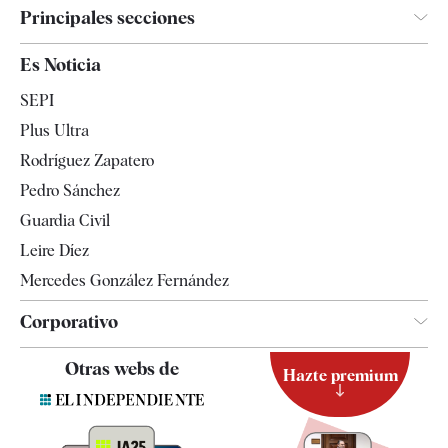
Principales secciones
España
Es Noticia
Economía
SEPI
Internacional
Plus Ultra
Gente
Rodríguez Zapatero
Televisión
Pedro Sánchez
Tendencias
Guardia Civil
Leire Díez
Mercedes González Fernández
Corporativo
Contacto
Otras webs de
Hazte premium
Suscripción
Newsletter
Apps