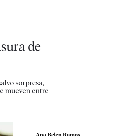
nsura de
salvo sorpresa,
 se mueven entre
Ana Belén Ramos