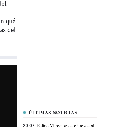
del
en qué
as del
ÚLTIMAS NOTICIAS
Felipe VI recibe este jueves al
20:07