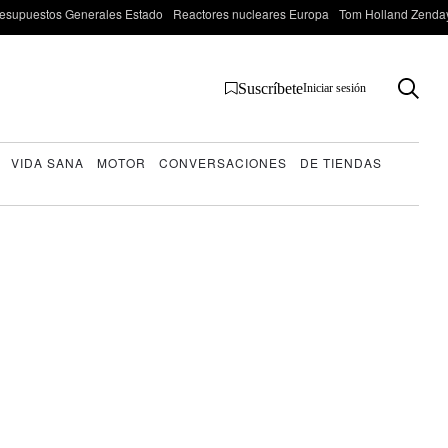
esupuestos Generales Estado
Reactores nucleares Europa
Tom Holland Zenda
Suscríbete
Iniciar sesión
VIDA SANA
MOTOR
CONVERSACIONES
DE TIENDAS