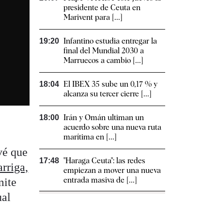
presidente de Ceuta en
Marivent para [...]
Infantino estudia entregar la
19:20
final del Mundial 2030 a
Marruecos a cambio [...]
El IBEX 35 sube un 0,17 % y
18:04
alcanza su tercer cierre [...]
Irán y Omán ultiman un
18:00
acuerdo sobre una nueva ruta
marítima en [...]
vé que
"Haraga Ceuta": las redes
17:48
rriga,
empiezan a mover una nueva
entrada masiva de [...]
mite
ual