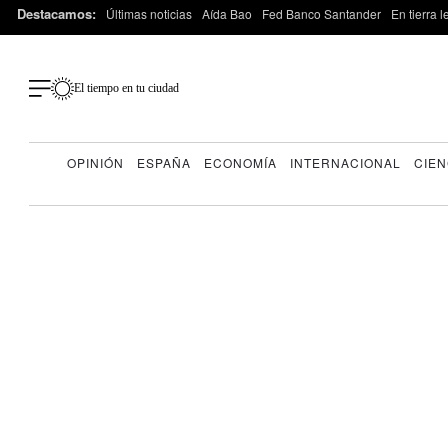
Destacamos:
Últimas noticias
Aída Bao
Fed Banco Santander
En tierra 
El tiempo en tu ciudad
OPINIÓN
ESPAÑA
ECONOMÍA
INTERNACIONAL
CIEN