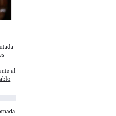
entada
es
ente al
ablo
ornada