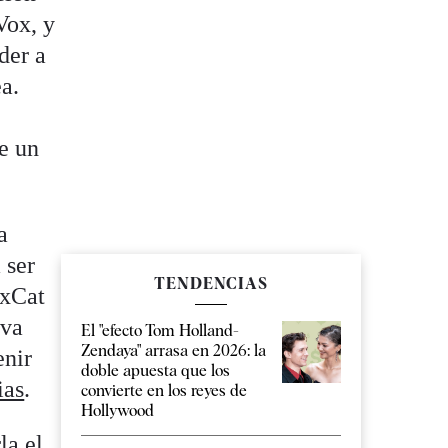
Vox, y
der a
ea.
te un
a
 ser
TENDENCIAS
JxCat
iva
El "efecto Tom Holland-
Zendaya" arrasa en 2026: la
enir
doble apuesta que los
ias
.
convierte en los reyes de
Hollywood
la el