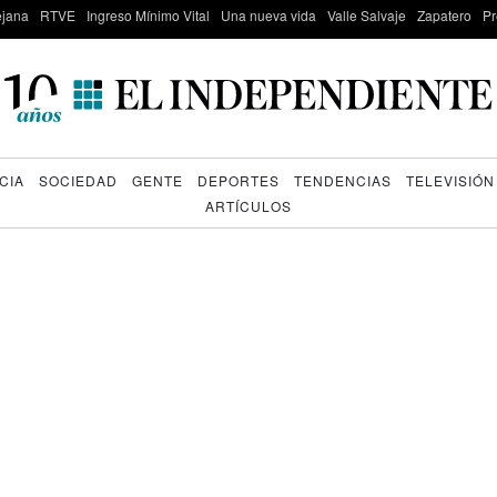
lejana
RTVE
Ingreso Mínimo Vital
Una nueva vida
Valle Salvaje
Zapatero
Pr
CIA
SOCIEDAD
GENTE
DEPORTES
TENDENCIAS
TELEVISIÓN
ARTÍCULOS