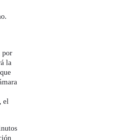
no.
 por
á la
 que
Cámara
 el
inutos
ción