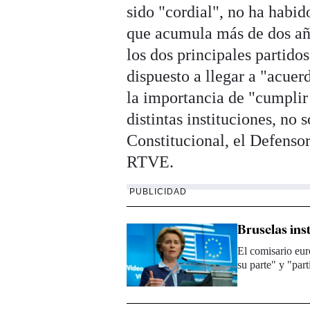
sido "cordial", no ha habi
que acumula más de dos año
los dos principales partido
dispuesto a llegar a "acuerd
la importancia de "cumplir
distintas instituciones, no
Constitucional, el Defenso
RTVE.
PUBLICIDAD
Bruselas inst
El comisario eur
su parte" y "par