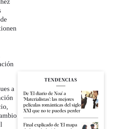
chez
s
 de
tionen
a
ación
TENDENCIAS
ues a
De 'El diario de Noa' a
ación
'Materialistas': las mejores
películas románticas del siglo
io,
XXI que no te puedes perder
cambio
l
Final explicado de 'El mapa