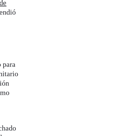
 de
tendió
o para
nitario
ión
como
echado