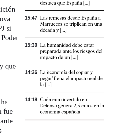
destaca que España [...]
sición
nova
Las remesas desde España a
15:47
Marruecos se triplican en una
J si
década y [...]
l Poder
La humanidad debe estar
15:30
preparada ante los riesgos del
impacto de un [...]
 y que
La 'economía del copiar y
14:26
pegar' frena el impacto real de
la [...]
Cada euro invertido en
14:18
 ha
Defensa genera 2,5 euros en la
n fue
economía española
rante
s