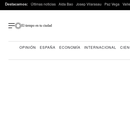
Destacamos:
Últimas noticias
Aída Bao
Josep Vilarasau
Paz Vega
Vall
El tiempo en tu ciudad
OPINIÓN
ESPAÑA
ECONOMÍA
INTERNACIONAL
CIEN