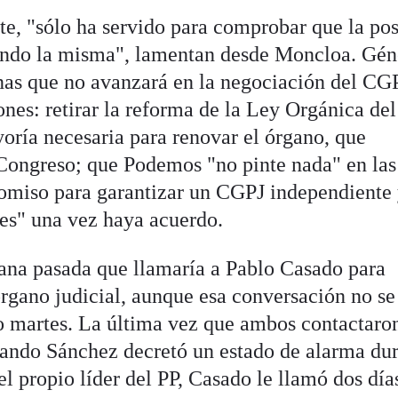
te, "sólo ha servido para comprobar que la po
iendo la misma", lamentan desde Moncloa. Gé
as que no avanzará en la negociación del CGP
nes: retirar la reforma de la Ley Orgánica de
yoría necesaria para renovar el órgano, que
Congreso; que Podemos "no pinte nada" en las
omiso para garantizar un CGPJ independiente
eces" una vez haya acuerdo.
ana pasada que llamaría a Pablo Casado para
órgano judicial, aunque esa conversación no se
o martes. La última vez que ambos contactaro
uando Sánchez decretó un estado de alarma du
l propio líder del PP, Casado le llamó dos día