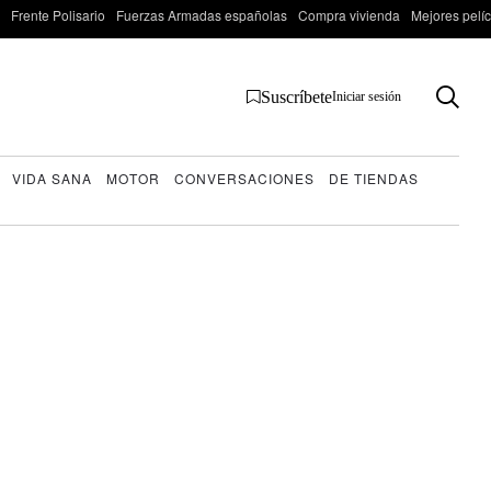
Frente Polisario
Fuerzas Armadas españolas
Compra vivienda
Mejores pelí
Suscríbete
Iniciar sesión
VIDA SANA
MOTOR
CONVERSACIONES
DE TIENDAS