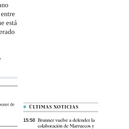
ano
 entre
ue está
terado
e
"poner de
ÚLTIMAS NOTICIAS
Brunner vuelve a defender la
15:50
colaboración de Marruecos y