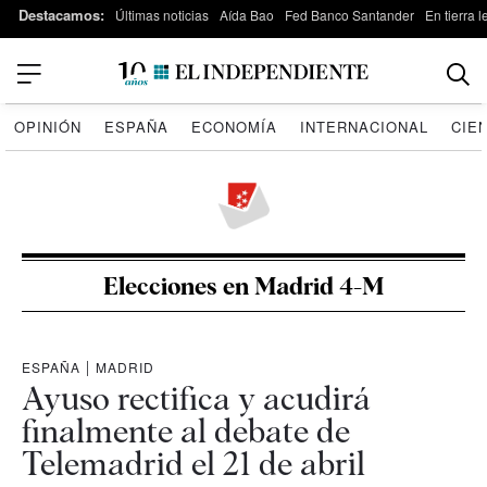
Destacamos:
Últimas noticias
Aída Bao
Fed Banco Santander
En tierra 
OPINIÓN
ESPAÑA
ECONOMÍA
INTERNACIONAL
CIE
Elecciones en Madrid 4-M
ESPAÑA
|
MADRID
Ayuso rectifica y acudirá
finalmente al debate de
Telemadrid el 21 de abril