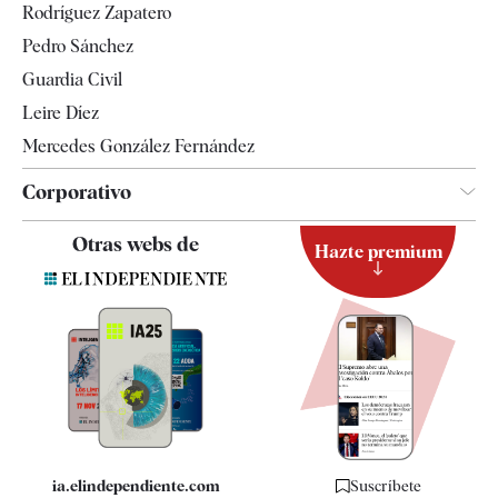
Rodríguez Zapatero
Televisión
Pedro Sánchez
Tendencias
Guardia Civil
Leire Díez
Mercedes González Fernández
Corporativo
Contacto
Otras webs de
Hazte premium
Suscripción
Newsletter
Apps
Quiénes somos
Especificaciones
ia.elindependiente.com
Suscríbete