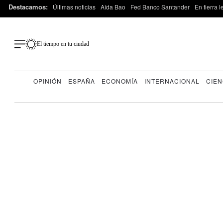
Destacamos:
Últimas noticias
Aída Bao
Fed Banco Santander
En tierra 
El tiempo en tu ciudad
OPINIÓN
ESPAÑA
ECONOMÍA
INTERNACIONAL
CIEN