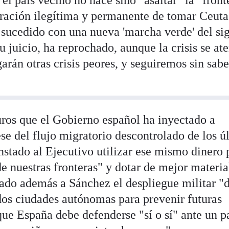
el país vecino no hace sino "asaltar" la "front
iración ilegítima y permanente de tomar Ceuta
 sucedido con una nueva 'marcha verde' del si
u juicio, ha reprochado, aunque la crisis se at
garán otras crisis peores, y seguiremos sin sabe
uros que el Gobierno español ha inyectado a
se del flujo migratorio descontrolado de los ú
nstado al Ejecutivo utilizar ese mismo dinero 
de nuestras fronteras" y dotar de mejor materia
tado además a Sánchez el despliegue militar "
os ciudades autónomas para prevenir futuras
ue España debe defenderse "sí o sí" ante un p