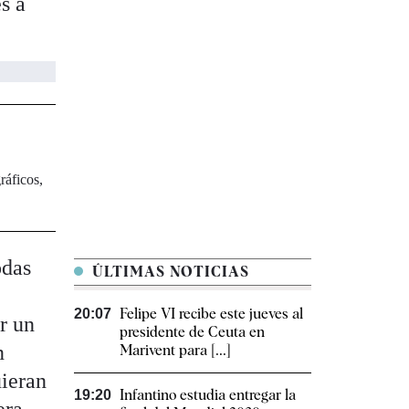
s a
ráficos,
odas
ÚLTIMAS NOTICIAS
Felipe VI recibe este jueves al
20:07
r un
presidente de Ceuta en
n
Marivent para [...]
uieran
Infantino estudia entregar la
19:20