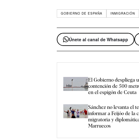
GOBIERNO DE ESPAÑA
INMIGRACIÓN
Únete al canal de Whatsapp
El Gobierno despliega u
contención de 500 metr
en el espigón de Ceuta
Sánchez no levanta el t
informar a Feijóo de la c
migratoria y diplomátic
Marruecos