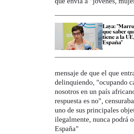
que envía a "jóvenes, muje
Laya: "Marru
que saber qu
tiene a la UE
España"
mensaje de que el que entra
delinquiendo, "ocupando ca
nosotros en un país african
respuesta es no", censuraba
uno de sus principales obje
ilegalmente, nunca podrá o
España"