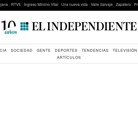
lejana
RTVE
Ingreso Mínimo Vital
Una nueva vida
Valle Salvaje
Zapatero
Pr
CIA
SOCIEDAD
GENTE
DEPORTES
TENDENCIAS
TELEVISIÓN
ARTÍCULOS