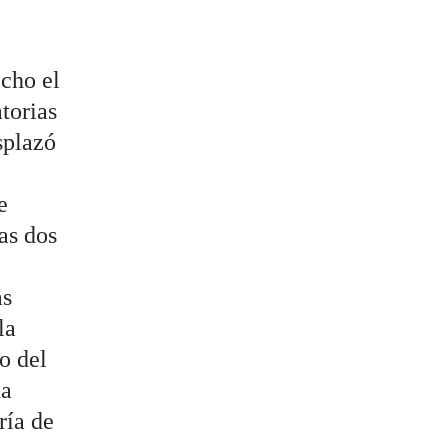
echo el
torias
splazó
e
as dos
as
la
o del
na
ría de