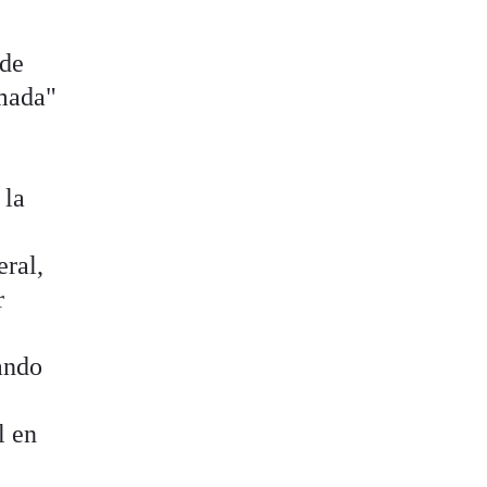
 de
amada"
 la
eral,
r
gando
l en