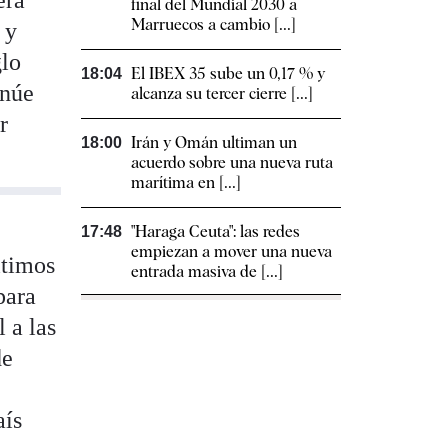
era
final del Mundial 2030 a
Marruecos a cambio [...]
 y
glo
El IBEX 35 sube un 0,17 % y
18:04
enúe
alcanza su tercer cierre [...]
r
Irán y Omán ultiman un
18:00
acuerdo sobre una nueva ruta
marítima en [...]
"Haraga Ceuta": las redes
17:48
empiezan a mover una nueva
ltimos
entrada masiva de [...]
para
l a las
de
aís