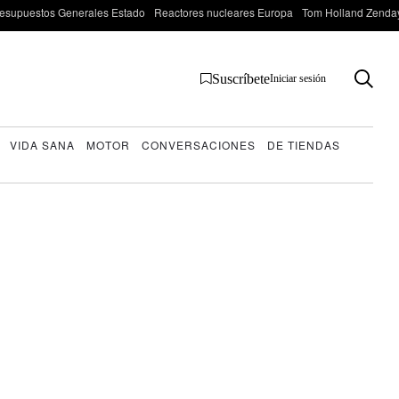
esupuestos Generales Estado
Reactores nucleares Europa
Tom Holland Zenda
Suscríbete
Iniciar sesión
VIDA SANA
MOTOR
CONVERSACIONES
DE TIENDAS