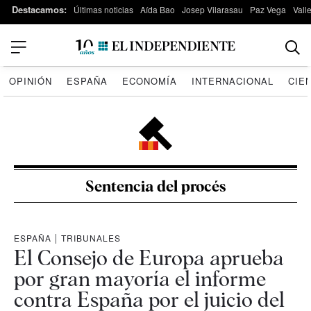
Destacamos:
Últimas noticias
Aída Bao
Josep Vilarasau
Paz Vega
Vall
OPINIÓN
ESPAÑA
ECONOMÍA
INTERNACIONAL
CIE
Sentencia del procés
ESPAÑA
|
TRIBUNALES
El Consejo de Europa aprueba
por gran mayoría el informe
contra España por el juicio del