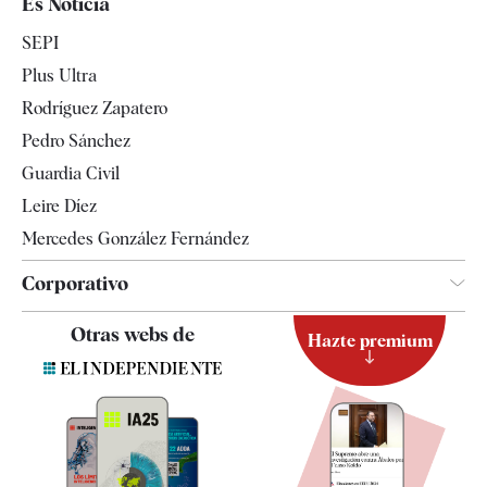
Es Noticia
Economía
SEPI
Internacional
Plus Ultra
Gente
Rodríguez Zapatero
Televisión
Pedro Sánchez
Tendencias
Guardia Civil
Leire Díez
Mercedes González Fernández
Corporativo
Contacto
Otras webs de
Hazte premium
Suscripción
Newsletter
Apps
Quiénes somos
Especificaciones