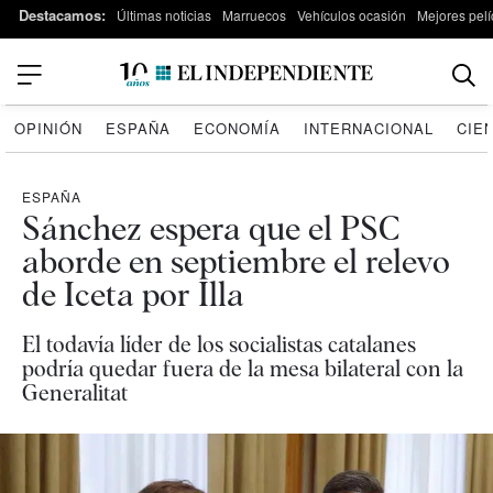
Destacamos:
Últimas noticias
Marruecos
Vehículos ocasión
Mejores pelí
OPINIÓN
ESPAÑA
ECONOMÍA
INTERNACIONAL
CIE
ESPAÑA
Sánchez espera que el PSC
aborde en septiembre el relevo
de Iceta por Illa
El todavía líder de los socialistas catalanes
podría quedar fuera de la mesa bilateral con la
Generalitat