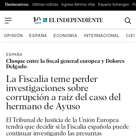
Destacamos:
Últimas noticias
Ingreso Mínimo Vital
Espacio Schengen
P
OPINIÓN
ESPAÑA
ECONOMÍA
INTERNACIONAL
CIE
ESPAÑA
Choque entre la fiscal general europea y Dolores
Delgado
La Fiscalía teme perder
investigaciones sobre
corrupción a raíz del caso del
hermano de Ayuso
El Tribunal de Justicia de la Unión Europea
tendrá que decidir si la Fiscalía española puede
continuar investigando las presuntas