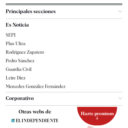
Principales secciones
España
Es Noticia
Economía
SEPI
Internacional
Plus Ultra
Gente
Rodríguez Zapatero
Televisión
Pedro Sánchez
Tendencias
Guardia Civil
Leire Díez
Mercedes González Fernández
Corporativo
Contacto
Otras webs de
Hazte premium
Suscripción
Newsletter