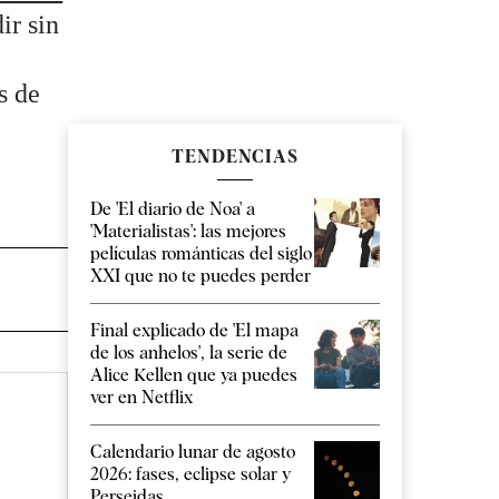
ir sin
s de
TENDENCIAS
De 'El diario de Noa' a
'Materialistas': las mejores
películas románticas del siglo
XXI que no te puedes perder
Final explicado de 'El mapa
de los anhelos', la serie de
Alice Kellen que ya puedes
ver en Netflix
Calendario lunar de agosto
2026: fases, eclipse solar y
Perseidas