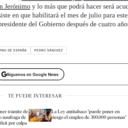
an Jerónimo
y lo más que podrá hacer será acud
iste en que habilitará el mes de julio para este
 presidente del Gobierno después de cuatro año
RNO DE ESPAÑA
PEDRO SÁNCHEZ
Síguenos en Google News
TE PUEDE INTERESAR
imer trámite de
La Ley antitabaco "puede poner en
ro naufraga de
riesgo el empleo de 300.000 personas"
icit por culpa