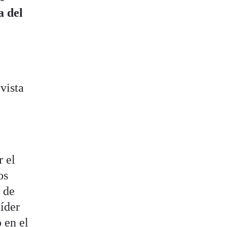
a del
vista
r el
os
 de
líder
 en el