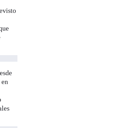
evisto
 que
e
Desde
 en
o
ales