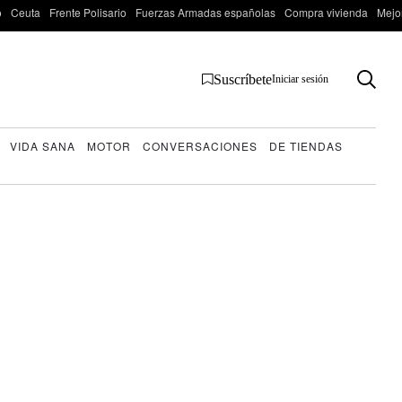
o
Ceuta
Frente Polisario
Fuerzas Armadas españolas
Compra vivienda
Mejo
Suscríbete
Iniciar sesión
VIDA SANA
MOTOR
CONVERSACIONES
DE TIENDAS