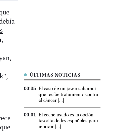
 que
debía
s
a,
yan,
o
k",
ÚLTIMAS NOTICIAS
El caso de un joven saharaui
00:35
que recibe tratamiento contra
el cáncer [...]
El coche usado es la opción
00:01
rece
favorita de los españoles para
 que
renovar [...]