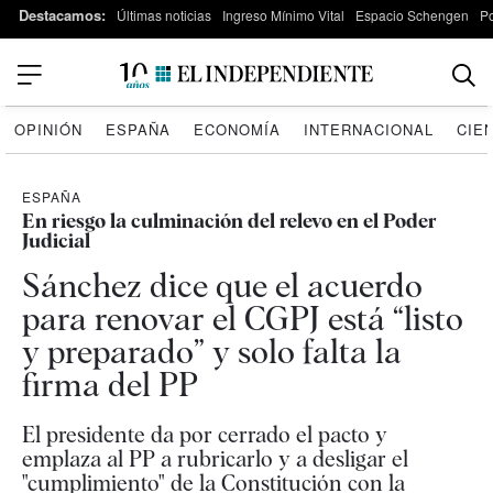
Destacamos:
Últimas noticias
Ingreso Mínimo Vital
Espacio Schengen
P
OPINIÓN
ESPAÑA
ECONOMÍA
INTERNACIONAL
CIE
ESPAÑA
En riesgo la culminación del relevo en el Poder
Judicial
Sánchez dice que el acuerdo
para renovar el CGPJ está “listo
y preparado” y solo falta la
firma del PP
El presidente da por cerrado el pacto y
emplaza al PP a rubricarlo y a desligar el
"cumplimiento" de la Constitución con la