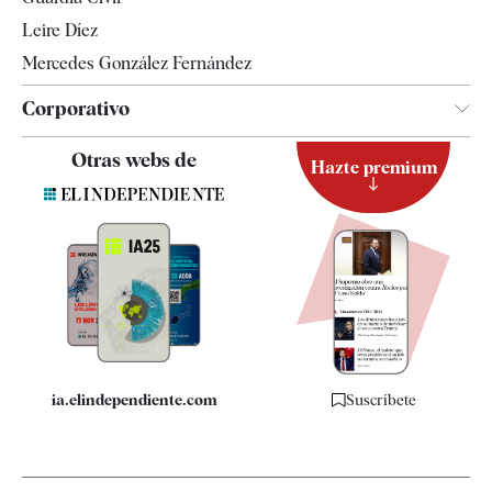
Leire Díez
Mercedes González Fernández
Corporativo
Contacto
Otras webs de
Hazte premium
Suscripción
Newsletter
Apps
Quiénes somos
Especificaciones
ia.elindependiente.com
Suscríbete