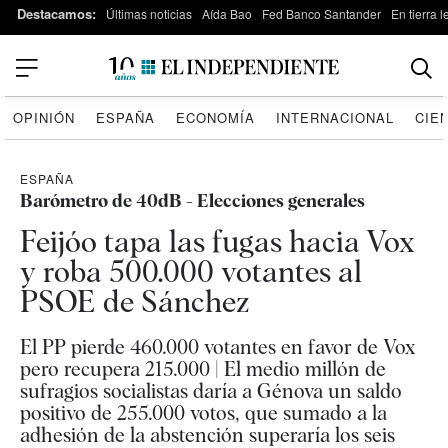
Destacamos:
Últimas noticias
Aída Bao
Fed Banco Santander
En tierra 
OPINIÓN
ESPAÑA
ECONOMÍA
INTERNACIONAL
CIE
ESPAÑA
Barómetro de 40dB - Elecciones generales
Feijóo tapa las fugas hacia Vox
y roba 500.000 votantes al
PSOE de Sánchez
El PP pierde 460.000 votantes en favor de Vox
pero recupera 215.000 | El medio millón de
sufragios socialistas daría a Génova un saldo
positivo de 255.000 votos, que sumado a la
adhesión de la abstención superaría los seis