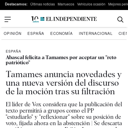
Destacamos:
Últimas noticias
Marruecos
Vehículos ocasión
Mejores pelí
OPINIÓN
ESPAÑA
ECONOMÍA
INTERNACIONAL
CIE
ESPAÑA
Abascal felicita a Tamames por aceptar un "reto
patriótico"
Tamames anuncia novedades y
una nueva versión del discurso
de la moción tras su filtración
El líder de Vox considera que la publicación del
texto permitirá a grupos como el PP
"estudiarlo" y "reflexionar" sobre su posición de
voto, fijada ahora en la abstención | Se descarta