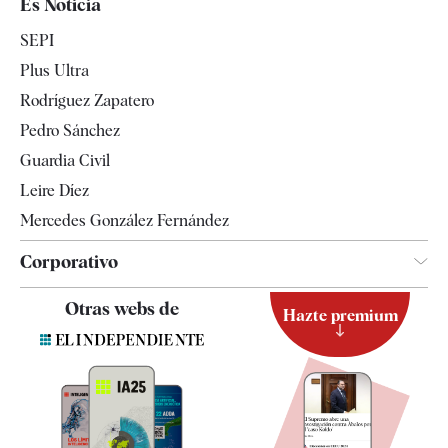
Es Noticia
Economía
SEPI
Internacional
Plus Ultra
Gente
Rodríguez Zapatero
Televisión
Pedro Sánchez
Tendencias
Guardia Civil
Leire Díez
Mercedes González Fernández
Corporativo
Contacto
Otras webs de
Hazte premium
Suscripción
Newsletter
Apps
Quiénes somos
Especificaciones