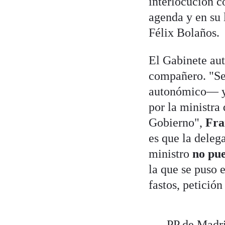
interlocución c
agenda y en su l
Félix Bolaños.
El Gabinete au
compañero. "Se 
autonómico— y q
por la ministra
Gobierno",
Fra
es que la deleg
ministro
no pue
la que se puso 
fastos, petició
PP de Madri