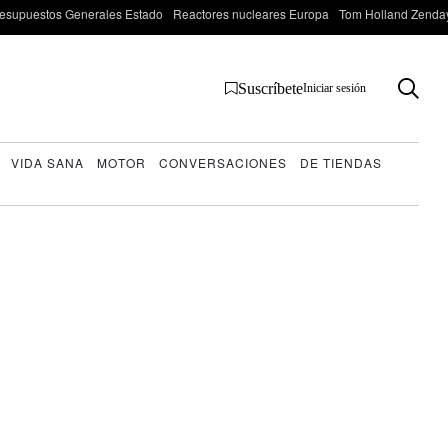
esupuestos Generales Estado
Reactores nucleares Europa
Tom Holland Zenda
Suscríbete
Iniciar sesión
VIDA SANA
MOTOR
CONVERSACIONES
DE TIENDAS