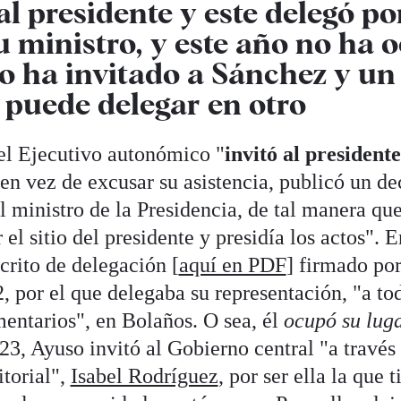
al presidente y este delegó po
u ministro, y este año no ha 
o ha invitado a Sánchez y un
 puede delegar en otro
el Ejecutivo autonómico "
invitó al presidente
 en vez de excusar su asistencia, publicó un de
l ministro de la Presidencia, de tal manera que
el sitio del presidente y presidía los actos". E
crito de delegación [
aquí en PDF
] firmado po
2, por el que delegaba su representación, "a to
mentarios", en Bolaños. O sea, él
ocupó su lug
23, Ayuso invitó al Gobierno central "a través 
itorial",
Isabel Rodríguez
, por ser ella la que t