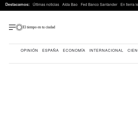
Destacamos:
Últimas noticias
Aída Bao
Fed Banco Santander
En tierra 
El tiempo en tu ciudad
OPINIÓN
ESPAÑA
ECONOMÍA
INTERNACIONAL
CIEN