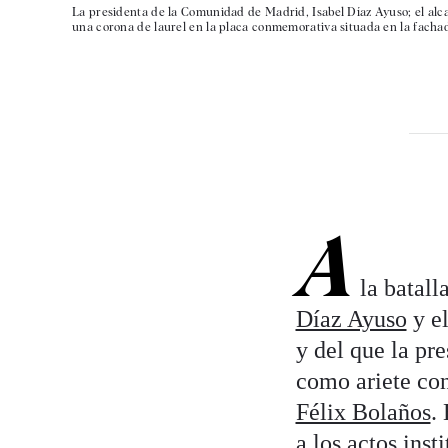
La presidenta de la Comunidad de Madrid, Isabel Díaz Ayuso; el alca
una corona de laurel en la placa conmemorativa situada en la fachad
A
la batall
Díaz Ayuso
y el
y del que la pr
como ariete co
Félix Bolaños
.
a los actos ins