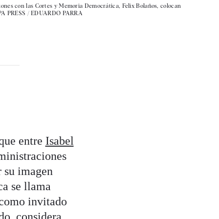
ciones con las Cortes y Memoria Democrática, Felix Bolaños, colocan
A PRESS / EDUARDO PARRA
oque entre
Isabel
ministraciones
er su imagen
ca se llama
 como invitado
ado, considera