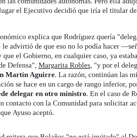
on las comunidades autónomas. Pero ella aduj
ugar el Ejecutivo decidió que iría el titular de
tonómico explica que Rodríguez quería "deleg
le advirtió de que eso no lo podía hacer —se
ue el Gobierno, en cualquier caso, ya estaba
 de Defensa",
Margarita Robles
, "y por el dele
n Martín Aguirre
. La razón, continúan las m
ación se hace en un cargo de rango inferior, po
de delegar en otro ministro
. En el caso de R
en contacto con la Comunidad para solicitar ac
n que Ayuso aceptó.
d reitera que Bolaños "no está invitado" al D