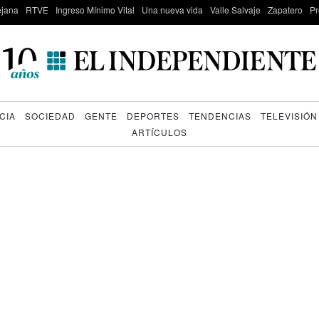
lejana
RTVE
Ingreso Mínimo Vital
Una nueva vida
Valle Salvaje
Zapatero
Pr
CIA
SOCIEDAD
GENTE
DEPORTES
TENDENCIAS
TELEVISIÓN
ARTÍCULOS