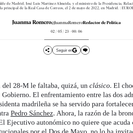
lde de Madrid, José Luis Martínez-Almeida, y el ministro de la Presidencia, Rela
a principal de la Real Casa de Correos, el 2 de mayo de 2022, en Madrid. |
EUROP
Juanma Romero
@JuanmaRomero
Redactor de Política
02 / 05 / 23 - 00: 06
Seguir en
a del 28-M le faltaba, quizá, un
clásico
. El ch
 Gobierno. El enfrentamiento entre las dos ad
esidenta madrileña se ha servido para fortalec
ntra
Pedro Sánchez
. Ahora, la razón de la bron
 El Ejecutivo autonómico no quiere que acuda
titucionales por el Dos de Mayo, no lo ha invit