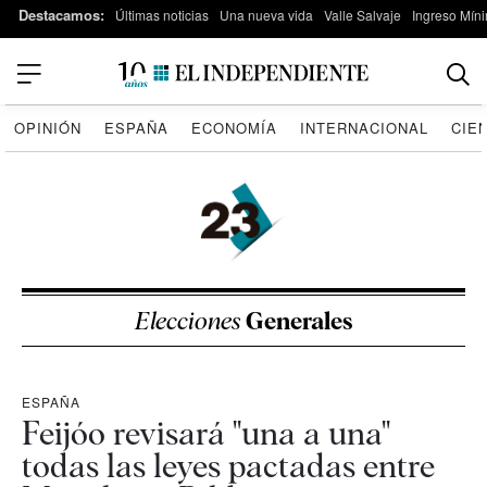
Destacamos:
Últimas noticias
Una nueva vida
Valle Salvaje
Ingreso Míni
OPINIÓN
ESPAÑA
ECONOMÍA
INTERNACIONAL
CIE
Elecciones
Generales
ESPAÑA
Feijóo revisará "una a una"
todas las leyes pactadas entre