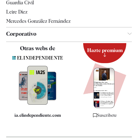
Guardia Civil
Leire Díez
Mercedes González Fernández
Corporativo
Contacto
Otras webs de
Hazte premium
Suscripción
Newsletter
Apps
Quiénes somos
Especificaciones
ia.elindependiente.com
Suscríbete