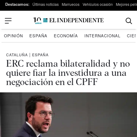
Destacamos:
Últimas noticias
Marruecos
Vehículos ocasión
Mejores pelí
OPINIÓN
ESPAÑA
ECONOMÍA
INTERNACIONAL
CIE
CATALUÑA
|
ESPAÑA
ERC reclama bilateralidad y no
quiere fiar la investidura a una
negociación en el CPFF