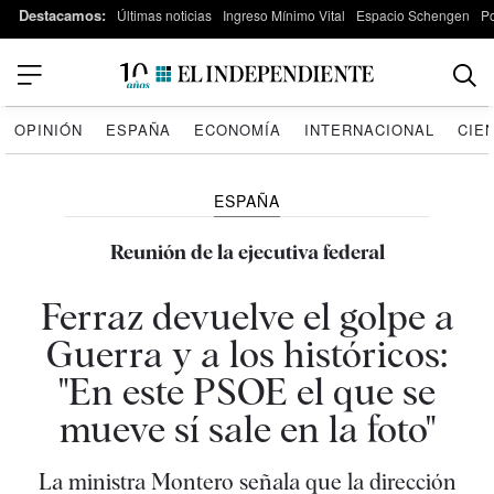
Destacamos:
Últimas noticias
Ingreso Mínimo Vital
Espacio Schengen
P
OPINIÓN
ESPAÑA
ECONOMÍA
INTERNACIONAL
CIE
ESPAÑA
Reunión de la ejecutiva federal
Ferraz devuelve el golpe a
Guerra y a los históricos:
"En este PSOE el que se
mueve sí sale en la foto"
La ministra Montero señala que la dirección