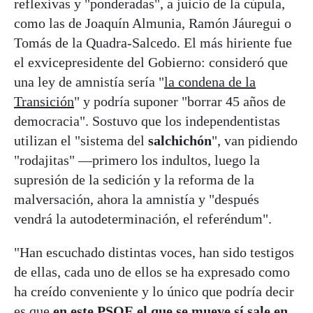
reflexivas y "ponderadas", a juicio de la cúpula,
como las de Joaquín Almunia, Ramón Jáuregui o
Tomás de la Quadra-Salcedo. El más hiriente fue
el exvicepresidente del Gobierno: consideró que
una ley de amnistía sería "
la condena de la
Transición
" y podría suponer "borrar 45 años de
democracia". Sostuvo que los independentistas
utilizan el "sistema del
salchichón
", van pidiendo
"rodajitas" —primero los indultos, luego la
supresión de la sedición y la reforma de la
malversación, ahora la amnistía y "después
vendrá la autodeterminación, el referéndum".
"Han escuchado distintas voces, han sido testigos
de ellas, cada uno de ellos se ha expresado como
ha creído conveniente y lo único que podría decir
es que
en este PSOE el que se mueve sí sale en