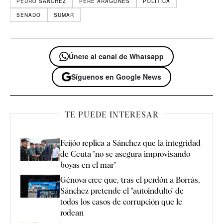
PEDRO SÁNCHEZ
PERE ARAGONÈS
POLÍTICA
SENADO
SUMAR
Únete al canal de Whatsapp
Síguenos en Google News
TE PUEDE INTERESAR
Feijóo replica a Sánchez que la integridad
de Ceuta "no se asegura improvisando
boyas en el mar"
Génova cree que, tras el perdón a Borràs,
Sánchez pretende el "autoindulto" de
todos los casos de corrupción que le
rodean