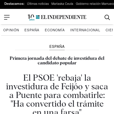
Destacamos:
Últimas noticias
Marlaska Ceuta
Gobierno relación Marruec
OPINIÓN
ESPAÑA
ECONOMÍA
INTERNACIONAL
CIE
ESPAÑA
Primera jornada del debate de investidura del
candidato popular
El PSOE 'rebaja' la
investidura de Feijóo y saca
a Puente para combatirle:
"Ha convertido el trámite
en una farsa"