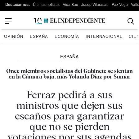
Destacamos:
Últimas noticias
Aída Bao
Josep Vilarasau
Paz Vega
Vall
OPINIÓN
ESPAÑA
ECONOMÍA
INTERNACIONAL
CIE
ESPAÑA
Once miembros socialistas del Gabinete se sientan
en la Cámara baja, más Yolanda Díaz por Sumar
Ferraz pedirá a sus
ministros que dejen sus
escaños para garantizar
que no se pierden
votaciones por sus agendas