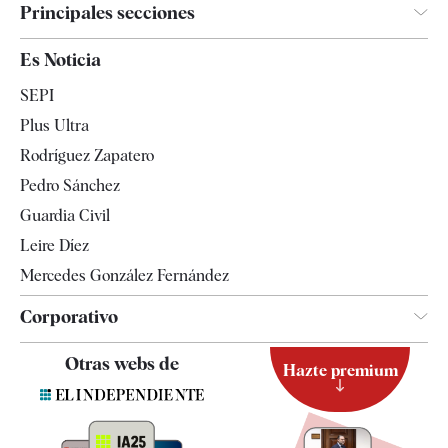
Principales secciones
España
Es Noticia
Economía
SEPI
Internacional
Plus Ultra
Gente
Rodríguez Zapatero
Televisión
Pedro Sánchez
Tendencias
Guardia Civil
Leire Díez
Mercedes González Fernández
Corporativo
Contacto
Otras webs de
Hazte premium
Suscripción
Newsletter
Apps