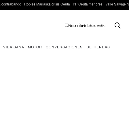
 contrabando
Robles Marlaska crisis Ceuta
PP Ceuta menores
Valle Salvaje N
Suscríbete
Iniciar sesión
VIDA SANA
MOTOR
CONVERSACIONES
DE TIENDAS