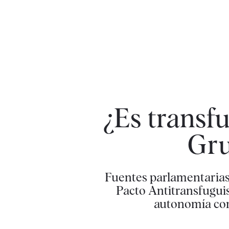
¿Es transf
Gru
Fuentes parlamentarias 
Pacto Antitransfuguis
autonomía com