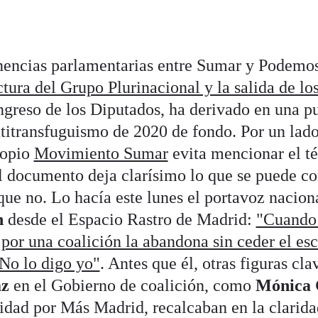
nencias parlamentarias entre Sumar y Podemos
ctura del Grupo Plurinacional y la salida de lo
greso de los Diputados, ha derivado en una p
titransfuguismo de 2020 de fondo. Por un lado
ropio
Movimiento Sumar
evita mencionar el t
el documento deja clarísimo lo que se puede c
o que no. Lo hacía este lunes el portavoz nacio
n
desde el Espacio Rastro de Madrid:
"Cuando 
 por una coalición la abandona sin ceder el esc
No lo digo yo"
. Antes que él, otras figuras cla
az
en el Gobierno de coalición, como
Mónica 
idad por Más Madrid, recalcaban en la clarida