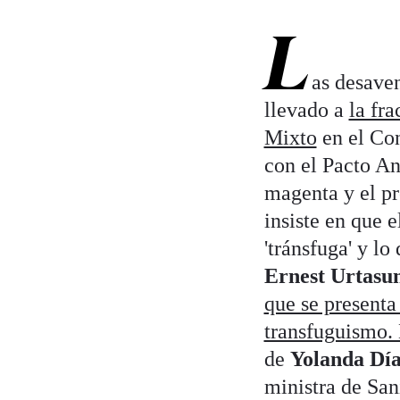
L
as desave
llevado a
la fra
Mixto
en el Con
con el Pacto An
magenta y el p
insiste en que 
'tránsfuga' y l
Ernest Urtasu
que se presenta
transfuguismo. 
de
Yolanda Dí
ministra de San