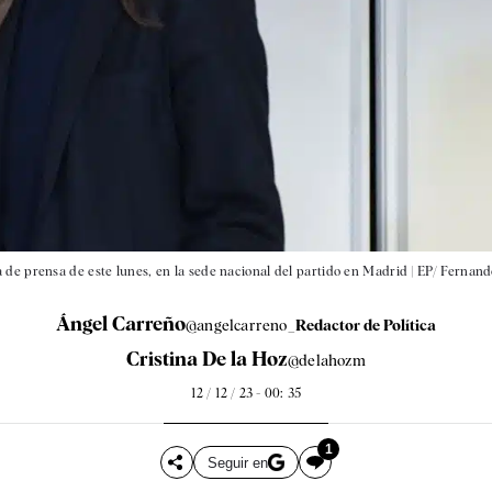
 de prensa de este lunes, en la sede nacional del partido en Madrid |
EP/ Fernand
Ángel Carreño
@angelcarreno_
Redactor de Política
Cristina De la Hoz
@delahozm
12 / 12 / 23 - 00: 35
1
Seguir en