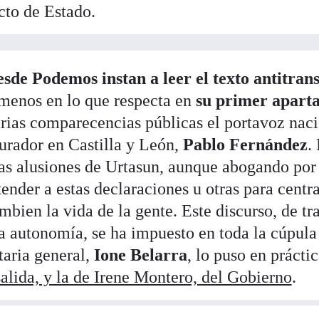
cto de Estado.
esde Podemos instan a leer el texto antitrans
 menos en lo que respecta en
su primer apart
arias comparecencias públicas el portavoz naci
urador en Castilla y León,
Pablo Fernández
.
 las alusiones de Urtasun, aunque abogando po
ender a estas declaraciones u otras para centr
bien la vida de la gente. Este discurso, de tr
na autonomía, se ha impuesto en toda la cúpul
taria general,
Ione Belarra
, lo puso en prácti
salida, y la de Irene Montero, del Gobierno
.