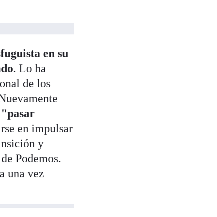
fuguista en su
ado
. Lo ha
onal de los
 Nuevamente
r
"pasar
arse en impulsar
ansición y
a de Podemos.
ca una vez