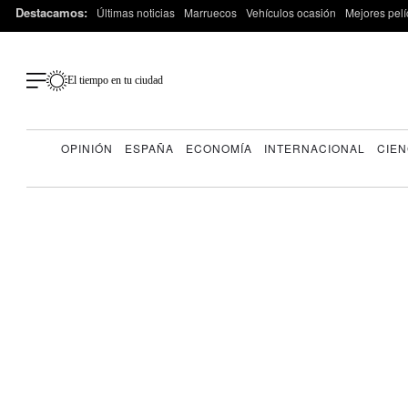
Destacamos:
Últimas noticias
Marruecos
Vehículos ocasión
Mejores pelí
El tiempo en tu ciudad
OPINIÓN
ESPAÑA
ECONOMÍA
INTERNACIONAL
CIEN