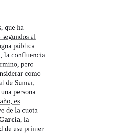
, que ha
s segundos al
ugna pública
, la confluencia
érmino, pero
onsiderar como
nal de Sumar,
una persona
año, es
ve de la cuota
García
, la
d de ese primer