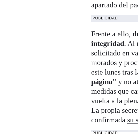
apartado del pa
PUBLICIDAD
Frente a ello,
d
integridad
. Al
solicitado en v
morados y proc
este lunes tras
página"
y no at
medidas que cam
vuelta a la ple
La propia secre
confirmada
su 
PUBLICIDAD