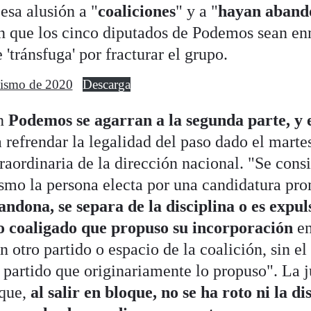
 esa alusión a "
coaliciones
" y a "
hayan aband
an que los cinco diputados de Podemos sean e
 'tránsfuga' por fracturar el grupo.
uismo de 2020
Descarga
en
Podemos se agarran a la segunda parte, y e
a refrendar la legalidad del paso dado el marte
raordinaria de la dirección nacional. "Se cons
smo la persona electa por una candidatura pr
andona, se separa de la disciplina o es expul
co coaligado que propuso su incorporación
en
n otro partido o espacio de la coalición, sin e
l partido que originariamente lo propuso". La j
 que,
al salir en bloque, no se ha roto ni la di