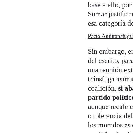
base a ello, por
Sumar justific
esa categoría de
Pacto Antitransfug
Sin embargo, 
del escrito, par
una reunión ext
tránsfuga asimi
coalición,
si ab
partido políti
aunque recale e
o tolerancia de
los morados es