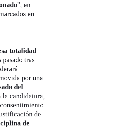
onado
", en
nmarcados en
sa totalidad
s pasado tras
iderará
omovida por una
sada del
 la candidatura,
l consentimiento
ustificación de
sciplina de