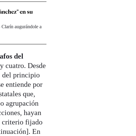
ánchez" en su
o Clarín augurándole a
afos del
 y cuatro. Desde
 del principio
se entiende por
statales que,
s o agrupación
ecciones, hayan
criterio fijado
tinuación]. En