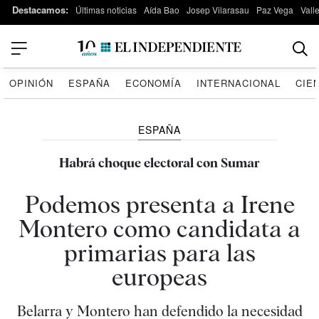
Destacamos:
Últimas noticias
Aída Bao
Josep Vilarasau
Paz Vega
Vall
OPINIÓN
ESPAÑA
ECONOMÍA
INTERNACIONAL
CIE
ESPAÑA
Habrá choque electoral con Sumar
Podemos presenta a Irene
Montero como candidata a
primarias para las
europeas
Belarra y Montero han defendido la necesidad