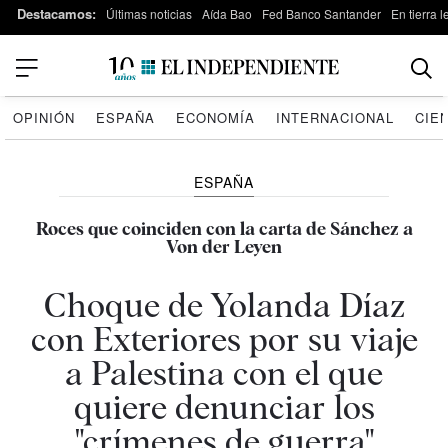
Destacamos:
Últimas noticias
Aída Bao
Fed Banco Santander
En tierra 
OPINIÓN
ESPAÑA
ECONOMÍA
INTERNACIONAL
CIE
ESPAÑA
Roces que coinciden con la carta de Sánchez a
Von der Leyen
Choque de Yolanda Díaz
con Exteriores por su viaje
a Palestina con el que
quiere denunciar los
"crímenes de guerra"