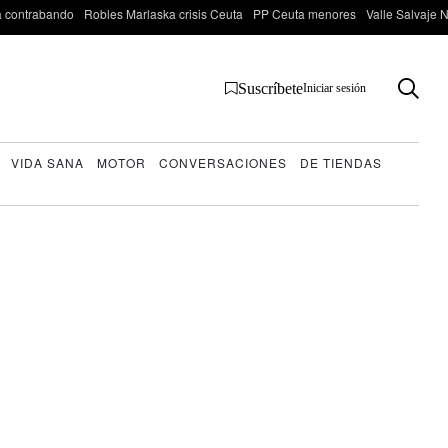
 contrabando
Robles Marlaska crisis Ceuta
PP Ceuta menores
Valle Salvaje N
Suscríbete
Iniciar sesión
VIDA SANA
MOTOR
CONVERSACIONES
DE TIENDAS