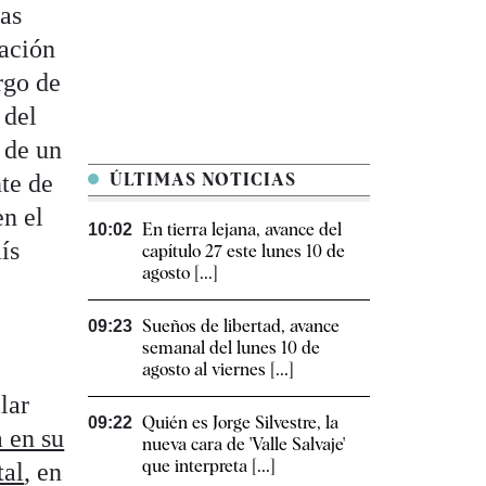
las
mación
rgo de
 del
 de un
te de
ÚLTIMAS NOTICIAS
en el
En tierra lejana, avance del
10:02
ís
capítulo 27 este lunes 10 de
agosto [...]
Sueños de libertad, avance
09:23
semanal del lunes 10 de
agosto al viernes [...]
lar
Quién es Jorge Silvestre, la
09:22
a en su
nueva cara de 'Valle Salvaje'
que interpreta [...]
tal
, en