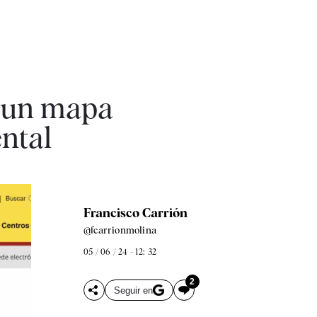
b un mapa
ntal
Francisco Carrión
@fcarrionmolina
05 / 06 / 24 - 12: 32
2
Seguir en