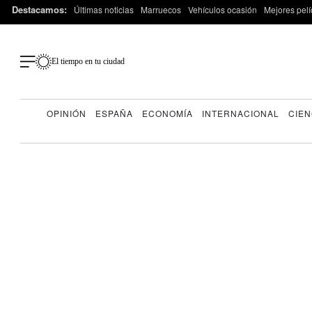
Destacamos:
Últimas noticias
Marruecos
Vehículos ocasión
Mejores pelí
El tiempo en tu ciudad
OPINIÓN
ESPAÑA
ECONOMÍA
INTERNACIONAL
CIEN