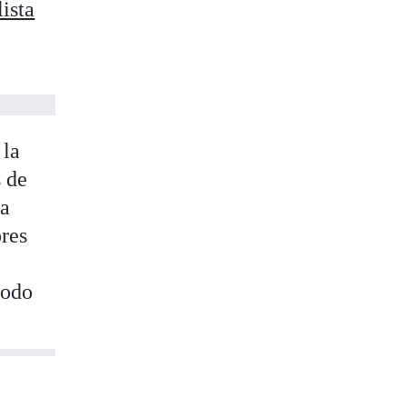
ista
 la
 de
la
ores
íodo