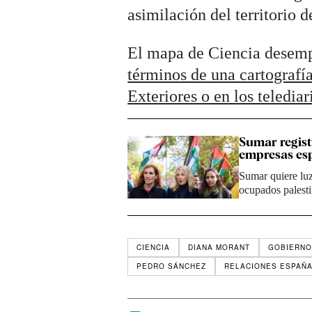
asimilación del territorio 
El mapa de Ciencia desemp
términos de una cartografí
Exteriores o en los teledi
Sumar regist
empresas esp
Sumar quiere luz
ocupados palesti
CIENCIA
DIANA MORANT
GOBIERNO
PEDRO SÁNCHEZ
RELACIONES ESPAÑ