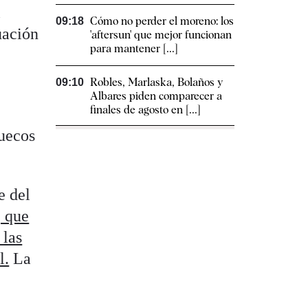
l
Cómo no perder el moreno: los
09:18
uación
'aftersun' que mejor funcionan
para mantener [...]
Robles, Marlaska, Bolaños y
09:10
Albares piden comparecer a
finales de agosto en [...]
ruecos
e del
, que
 las
l.
La