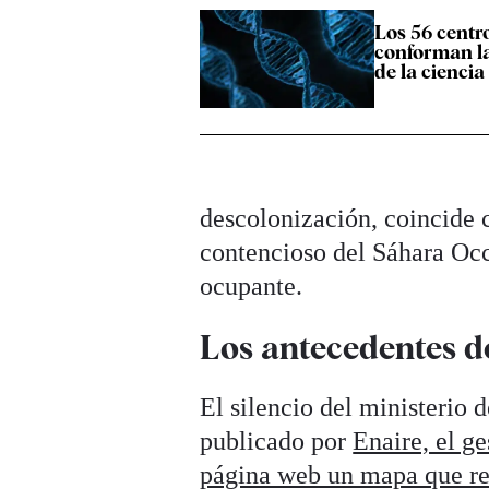
Los 56 centr
conforman la
de la cienci
descolonización, coincide 
contencioso del Sáhara Occ
ocupante.
Los antecedentes de
El silencio del ministerio
publicado por
Enaire, el g
página web un mapa que re