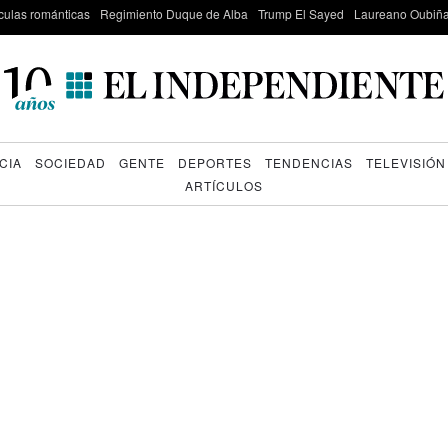
culas románticas
Regimiento Duque de Alba
Trump El Sayed
Laureano Oubiña
CIA
SOCIEDAD
GENTE
DEPORTES
TENDENCIAS
TELEVISIÓN
ARTÍCULOS