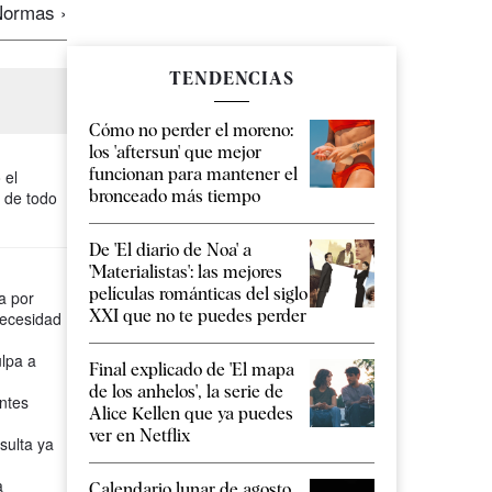
ormas ›
TENDENCIAS
Cómo no perder el moreno:
los 'aftersun' que mejor
funcionan para mantener el
 el
bronceado más tiempo
e de todo
De 'El diario de Noa' a
'Materialistas': las mejores
películas románticas del siglo
a por
XXI que no te puedes perder
necesidad
ulpa a
Final explicado de 'El mapa
de los anhelos', la serie de
ntes
Alice Kellen que ya puedes
ver en Netflix
sulta ya
a
Calendario lunar de agosto