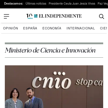
Destacamos:
Últimas noticias
Presidente Ceuta Juan Jesús Vivas
Paz Ve
OPINIÓN
ESPAÑA
ECONOMÍA
INTERNACIONAL
CIE
Ministerio de Ciencia e Innovación