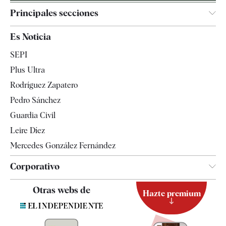
Principales secciones
España
Es Noticia
Economía
SEPI
Internacional
Plus Ultra
Gente
Rodríguez Zapatero
Televisión
Pedro Sánchez
Tendencias
Guardia Civil
Leire Díez
Mercedes González Fernández
Corporativo
Contacto
Otras webs de
Hazte premium
Suscripción
Newsletter