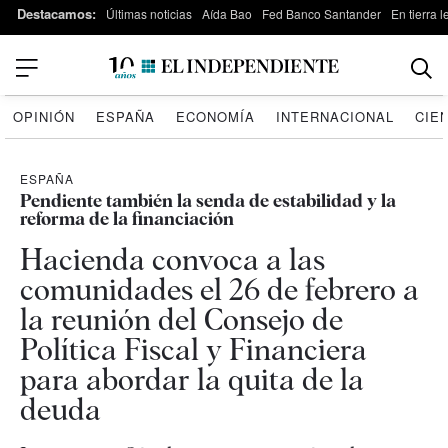
Destacamos:
Últimas noticias
Aída Bao
Fed Banco Santander
En tierra 
OPINIÓN
ESPAÑA
ECONOMÍA
INTERNACIONAL
CIE
ESPAÑA
Pendiente también la senda de estabilidad y la
reforma de la financiación
Hacienda convoca a las
comunidades el 26 de febrero a
la reunión del Consejo de
Política Fiscal y Financiera
para abordar la quita de la
deuda