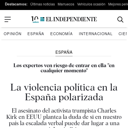
Destacamos:
Últimas noticias
Marruecos
Vehículos ocasión
Mejores pelí
OPINIÓN
ESPAÑA
ECONOMÍA
INTERNACIONAL
CIE
ESPAÑA
Los expertos ven riesgo de entrar en ella "en
cualquier momento"
La violencia política en la
España polarizada
El asesinato del activista trumpista Charles
Kirk en EEUU plantea la duda de si en nuestro
país la escalada verbal puede dar lugar a una