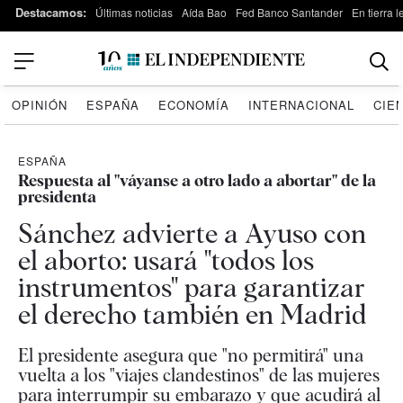
Destacamos:
Últimas noticias
Aída Bao
Fed Banco Santander
En tierra 
OPINIÓN
ESPAÑA
ECONOMÍA
INTERNACIONAL
CIE
ESPAÑA
Respuesta al "váyanse a otro lado a abortar" de la
presidenta
Sánchez advierte a Ayuso con
el aborto: usará "todos los
instrumentos" para garantizar
el derecho también en Madrid
El presidente asegura que "no permitirá" una
vuelta a los "viajes clandestinos" de las mujeres
para interrumpir su embarazo y que acudirá al