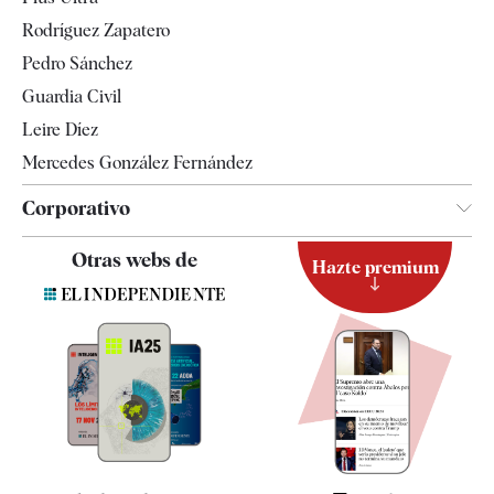
Gente
Rodríguez Zapatero
Televisión
Pedro Sánchez
Tendencias
Guardia Civil
Leire Díez
Mercedes González Fernández
Corporativo
Contacto
Otras webs de
Hazte premium
Suscripción
Newsletter
Apps
Quiénes somos
Especificaciones