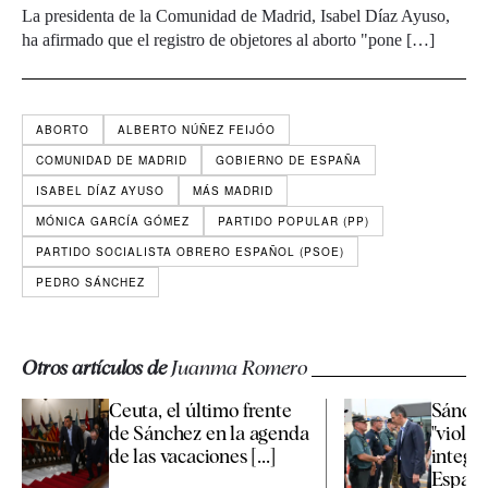
La presidenta de la Comunidad de Madrid, Isabel Díaz Ayuso,
ha afirmado que el registro de objetores al aborto "pone […]
ABORTO
ALBERTO NÚÑEZ FEIJÓO
COMUNIDAD DE MADRID
GOBIERNO DE ESPAÑA
ISABEL DÍAZ AYUSO
MÁS MADRID
MÓNICA GARCÍA GÓMEZ
PARTIDO POPULAR (PP)
PARTIDO SOCIALISTA OBRERO ESPAÑOL (PSOE)
PEDRO SÁNCHEZ
Otros artículos de
Juanma Romero
Ceuta, el último frente
Sánchez
de Sánchez en la agenda
"violac
de las vacaciones [...]
integri
España 