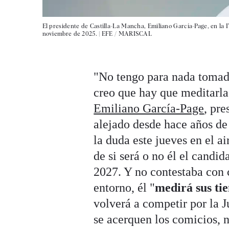
El presidente de Castilla-La Mancha, Emiliano García-Page, en la I
noviembre de 2025. |
EFE / MARISCAL
"No tengo para nada tomada
creo que hay que meditarla
Emiliano García-Page
, pre
alejado desde hace años de 
la duda este jueves en el a
de si será o no él el candi
2027. Y no contestaba con 
entorno, él "
medirá sus ti
volverá a competir por la 
se acerquen los comicios, n