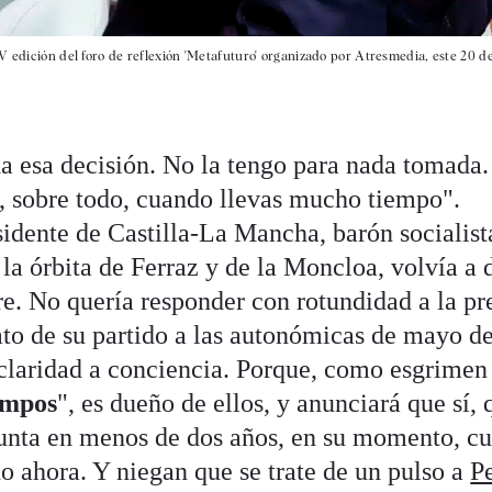
V edición del foro de reflexión 'Metafuturo' organizado por Atresmedia, este 20 d
 esa decisión. No la tengo para nada tomada.
, sobre todo, cuando llevas mucho tiempo".
sidente de Castilla-La Mancha, barón socialist
la órbita de Ferraz y de la Moncloa, volvía a 
ire. No quería responder con rotundidad a la p
dato de su partido a las autonómicas de mayo d
claridad a conciencia. Porque, como esgrimen
empos
", es dueño de ellos, y anunciará que sí, 
Junta en menos de dos años, en su momento, c
o ahora. Y niegan que se trate de un pulso a
P