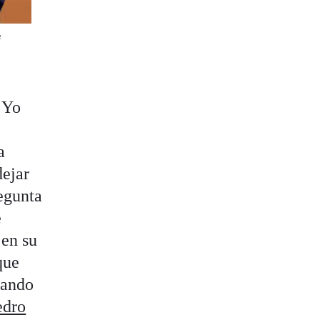
e
 Yo
a
dejar
regunta
e
 en su
que
uando
edro