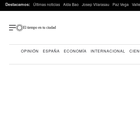
Destacamos:
Últimas noticias
Aída Bao
Josep Vilarasau
Paz Vega
Vall
El tiempo en tu ciudad
OPINIÓN
ESPAÑA
ECONOMÍA
INTERNACIONAL
CIEN