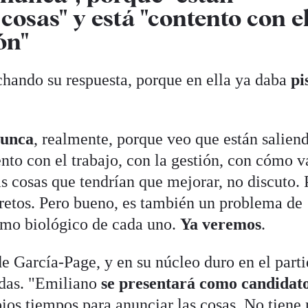
 cosas" y está "contento con e
ón"
chando su respuesta, porque en ella ya daba
pi
nunca
, realmente, porque veo que están salien
ento con el trabajo, con la gestión, con cómo v
 cosas que tendrían que mejorar, no discuto. 
retos. Pero bueno, es también un problema de
itmo biológico de cada uno.
Ya veremos
.
e García-Page, y en su núcleo duro en el parti
das. "Emiliano
se presentará como candidat
pios tiempos para anunciar las cosas. No tiene