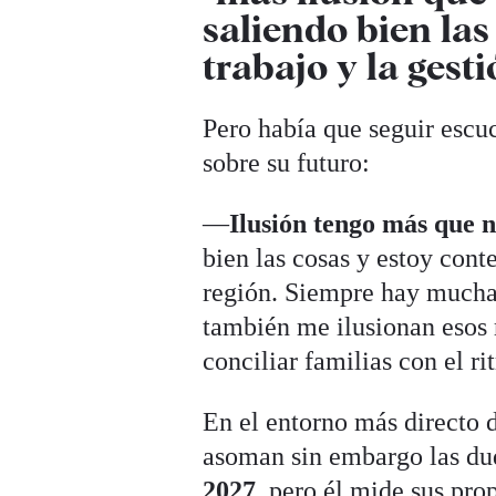
saliendo bien las
trabajo y la gesti
Pero había que seguir escu
sobre su futuro:
—
Ilusión tengo más que 
bien las cosas y estoy cont
región. Siempre hay muchas
también me ilusionan esos 
conciliar familias con el r
En el entorno más directo d
asoman sin embargo las du
2027
, pero él mide sus pro