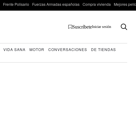
Frente Polisario
Fuerzas Armadas españolas
Compra vivienda
Mejores pelí
Suscríbete
Iniciar sesión
VIDA SANA
MOTOR
CONVERSACIONES
DE TIENDAS