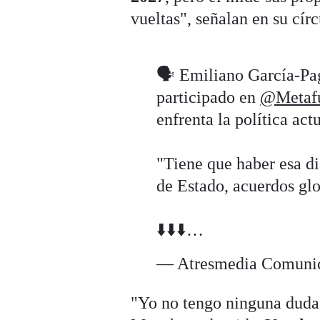
vueltas", señalan en su cír
🗣️ Emiliano García-Pa
participado en
@Metafu
enfrenta la política act
"Tiene que haber esa di
de Estado, acuerdos glo
⬇️⬇️⬇️…
— Atresmedia Comuni
"Yo no tengo ninguna duda 