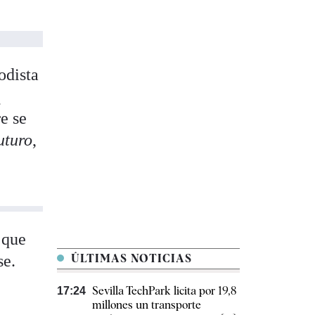
odista
l
e se
uturo
,
 que
se.
ÚLTIMAS NOTICIAS
Sevilla TechPark licita por 19,8
17:24
millones un transporte