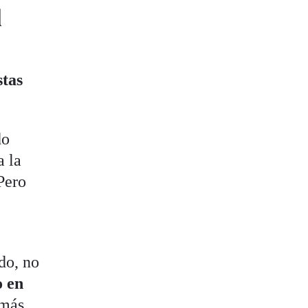
l
stas
do
a la
Pero
do, no
o en
 más