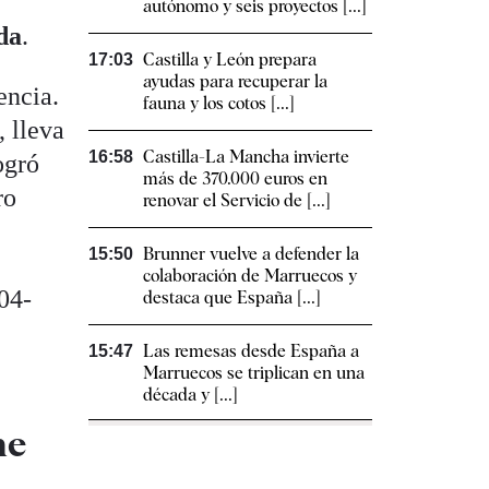
autónomo y seis proyectos [...]
da
.
Castilla y León prepara
17:03
ayudas para recuperar la
encia.
fauna y los cotos [...]
, lleva
Castilla-La Mancha invierte
16:58
ogró
más de 370.000 euros en
ro
renovar el Servicio de [...]
Brunner vuelve a defender la
15:50
colaboración de Marruecos y
04-
destaca que España [...]
Las remesas desde España a
15:47
Marruecos se triplican en una
década y [...]
ne