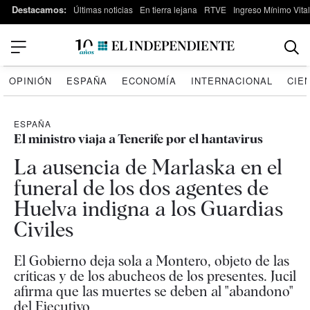
Destacamos:
Últimas noticias
En tierra lejana
RTVE
Ingreso Mínimo Vital
OPINIÓN
ESPAÑA
ECONOMÍA
INTERNACIONAL
CIE
ESPAÑA
El ministro viaja a Tenerife por el hantavirus
La ausencia de Marlaska en el
funeral de los dos agentes de
Huelva indigna a los Guardias
Civiles
El Gobierno deja sola a Montero, objeto de las
críticas y de los abucheos de los presentes. Jucil
afirma que las muertes se deben al "abandono"
del Ejecutivo