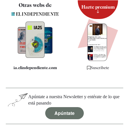
Contacto
Otras webs de
Hazte premium
Suscripción
Newsletter
Apps
Quiénes somos
Especificaciones
ia.elindependiente.com
Suscríbete
Apúntate a nuestra Newsletter y entérate de lo que
está pasando
Apúntate