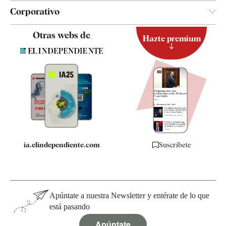
Corporativo
Contacto
Otras webs de
Hazte premium
Suscripción
Newsletter
Apps
Quiénes somos
Especificaciones
ia.elindependiente.com
Suscríbete
Apúntate a nuestra Newsletter y entérate de lo que
está pasando
Apúntate