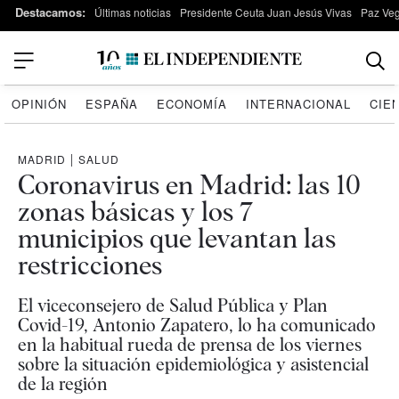
Destacamos:
Últimas noticias
Presidente Ceuta Juan Jesús Vivas
Paz Ve
OPINIÓN
ESPAÑA
ECONOMÍA
INTERNACIONAL
CIE
MADRID
|
SALUD
Coronavirus en Madrid: las 10
zonas básicas y los 7
municipios que levantan las
restricciones
El viceconsejero de Salud Pública y Plan
Covid-19, Antonio Zapatero, lo ha comunicado
en la habitual rueda de prensa de los viernes
sobre la situación epidemiológica y asistencial
de la región