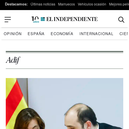
Destacamos:
Últimas noticias
Marruecos
Vehículos ocasión
Mejores pelí
OPINIÓN
ESPAÑA
ECONOMÍA
INTERNACIONAL
CIE
Adif