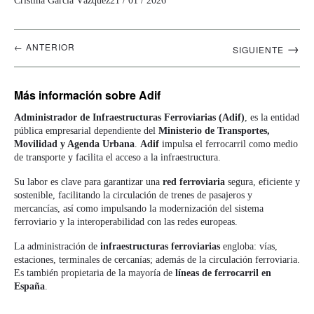
Cristina García Vázquez
21 / 01 / 2026
Navegación
→
← ANTERIOR
SIGUIENTE
artículos
Más información
sobre Adif
Administrador de Infraestructuras Ferroviarias (Adif)
, es la entidad
pública empresarial dependiente del
Ministerio de Transportes,
Movilidad y Agenda Urbana
.
Adif
impulsa el ferrocarril como medio
de transporte y facilita el acceso a la infraestructura.
Su labor es clave para garantizar una
red ferroviaria
segura, eficiente y
sostenible, facilitando la circulación de trenes de pasajeros y
mercancías, así como impulsando la modernización del sistema
ferroviario y la interoperabilidad con las redes europeas.
La administración de
infraestructuras ferroviarias
engloba: vías,
estaciones, terminales de cercanías; además de la circulación ferroviaria.
Es también propietaria de la mayoría de
líneas de ferrocarril en
España
.