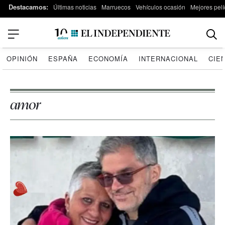
Destacamos:
Últimas noticias
Marruecos
Vehículos ocasión
Mejores pelí
OPINIÓN
ESPAÑA
ECONOMÍA
INTERNACIONAL
CIE
amor