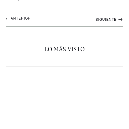
Navegación
→
← ANTERIOR
SIGUIENTE
artículos
LO MÁS VISTO