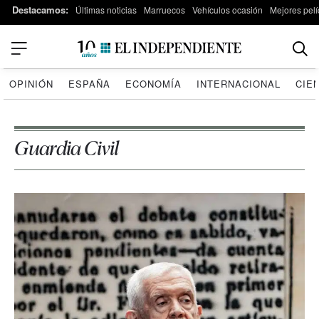
Destacamos:
Últimas noticias
Marruecos
Vehículos ocasión
Mejores pelí
OPINIÓN
ESPAÑA
ECONOMÍA
INTERNACIONAL
CIE
Guardia Civil