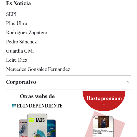
Es Noticia
Economía
SEPI
Internacional
Plus Ultra
Gente
Rodríguez Zapatero
Televisión
Pedro Sánchez
Tendencias
Guardia Civil
Leire Díez
Mercedes González Fernández
Corporativo
Contacto
Otras webs de
Hazte premium
Suscripción
Newsletter
Apps
Quiénes somos