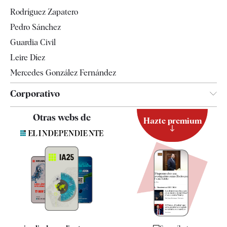
Gente
Rodríguez Zapatero
Televisión
Pedro Sánchez
Tendencias
Guardia Civil
Leire Díez
Mercedes González Fernández
Corporativo
Contacto
Otras webs de
Hazte premium
Suscripción
Newsletter
Apps
Quiénes somos
Especificaciones