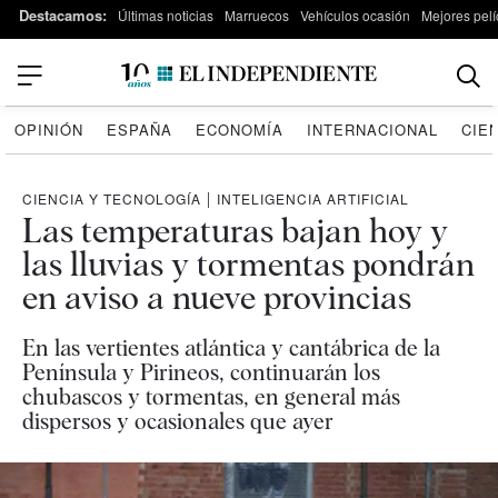
Destacamos:
Últimas noticias
Marruecos
Vehículos ocasión
Mejores pelí
OPINIÓN
ESPAÑA
ECONOMÍA
INTERNACIONAL
CIE
CIENCIA Y TECNOLOGÍA
|
INTELIGENCIA ARTIFICIAL
Las temperaturas bajan hoy y
las lluvias y tormentas pondrán
en aviso a nueve provincias
En las vertientes atlántica y cantábrica de la
Península y Pirineos, continuarán los
chubascos y tormentas, en general más
dispersos y ocasionales que ayer