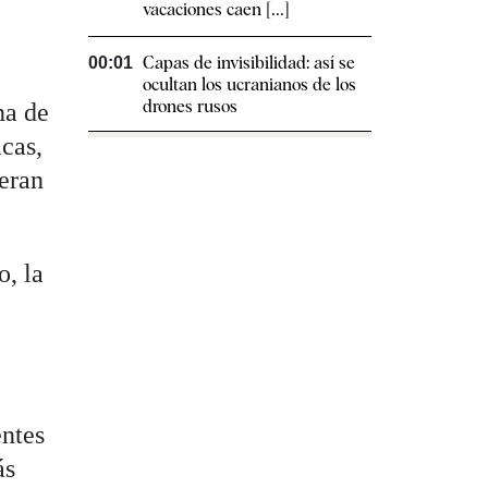
vacaciones caen [...]
Capas de invisibilidad: así se
00:01
ocultan los ucranianos de los
drones rusos
na de
icas,
ieran
o, la
entes
ás