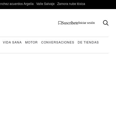
nchez acuerdos Argelia
Valle Salvaje
Zamora nube tóxica
Suscríbete
Iniciar sesión
VIDA SANA
MOTOR
CONVERSACIONES
DE TIENDAS