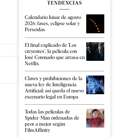
TENDENCIAS
Calendario lunar de agosto
2026: fases, eclipse solar y
Perseidas
El final explicado de 'Los
creyentes', la película con
José Coronado que arrasa en
Netflix
Claves y prohibiciones de la
nueva ley de Inteligencia
Artificial: así queda el nuevo
escenario legal en Europa
Todas las películas de
Spider-Man ordenadas de
peor a mejor según
FilmAffinity