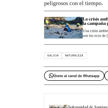
peligrosos con el tiempo.
La crisis amb
la campaña 
Una crisis ambien
son los ecos de
GALICIA
NATURALEZA
Únete al canal de Whatsapp
Solemnidad de Santiago