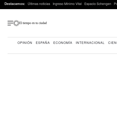
Destacamos:
Últimas noticias
Ingreso Mínimo Vital
Espacio Schengen
P
El tiempo en tu ciudad
OPINIÓN
ESPAÑA
ECONOMÍA
INTERNACIONAL
CIEN