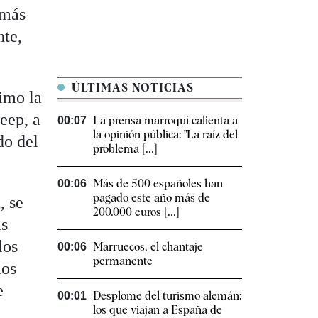
 más
nte,
ÚLTIMAS NOTICIAS
imo la
eep, a
La prensa marroquí calienta a
00:07
la opinión pública: "La raíz del
do del
problema [...]
Más de 500 españoles han
00:06
pagado este año más de
, se
200.000 euros [...]
as
los
Marruecos, el chantaje
00:06
permanente
los
e
Desplome del turismo alemán:
00:01
los que viajan a España de