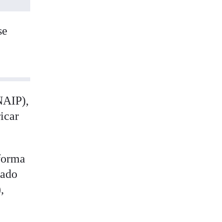
se
NAIP),
icar
 forma
dado
,