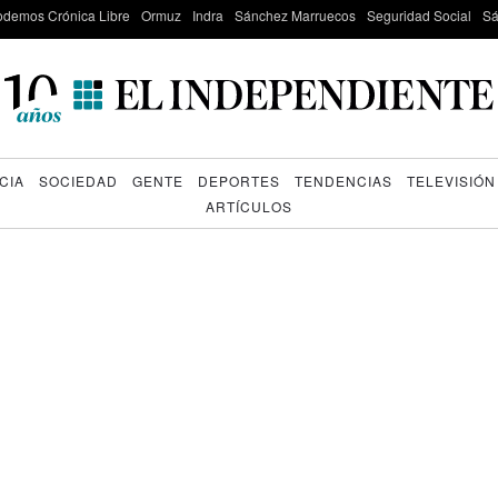
odemos Crónica Libre
Ormuz
Indra
Sánchez Marruecos
Seguridad Social
Sá
CIA
SOCIEDAD
GENTE
DEPORTES
TENDENCIAS
TELEVISIÓN
ARTÍCULOS