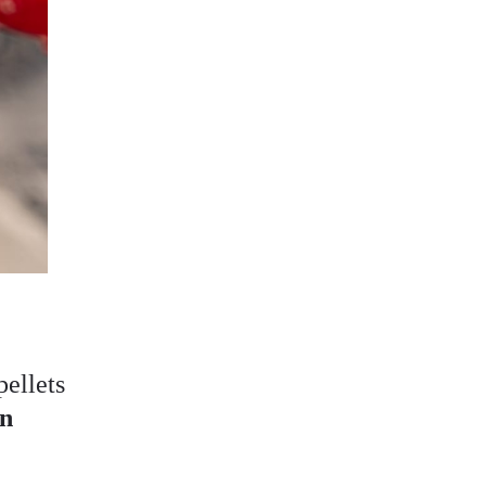
pellets
on